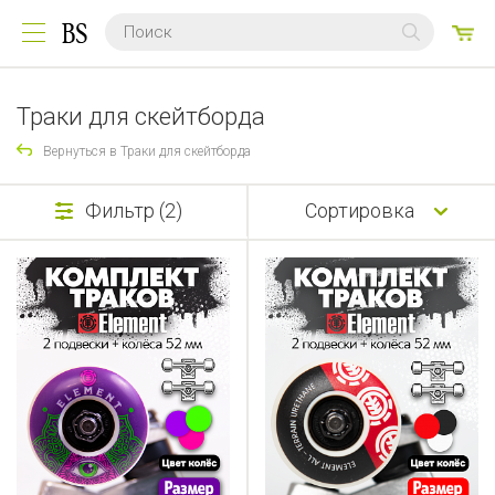
0
ТО
Траки для скейтборда
Вернуться в Траки для скейтборда
Фильтр (2)
Сортировка