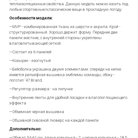
теплоизоляционные свойства. Данную модель можно носить под
любые спортивные/классические вещи в прохладную погоду.
Особенности модели:
—MVP - комбинированная ткань из шерсти и акрила. Крой -
структурированный. Хорошо держит форму. Передние две
панели жесткие, с внутренней стороны укреплены
влаговпитывающей сеткой.
—Состоит из 6 панелей
—Козырек - изогнутый
—Бейсболка украшена двумя элементами: спереди на кепке
имеется рельефная вышивка эмблемы команды, сбоку -
логотип '47 Brand.
—Регулятор размера - на липучке
—Внутренние ленты для удобной посадки и влагопоглощающего
эффекта
—Объемная черная вышивка
—Обшивной сквозной люверс на каждой панели
Дополнительно:
—Обхват 54-61 см, длина козырька - 7, ширина козырька - 18.5,