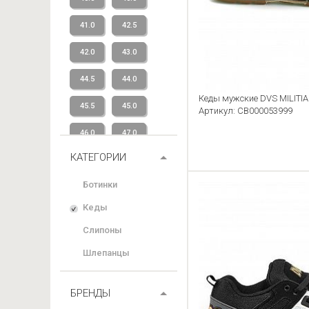
41.0
42.5
42.0
43.0
44.5
44.0
Кеды мужские DVS MILITIA
45.5
45.0
Артикул: CB000053999
46.0
47.0
КАТЕГОРИИ
48.5
49.5
Ботинки
Кеды
Слипоны
Шлепанцы
БРЕНДЫ