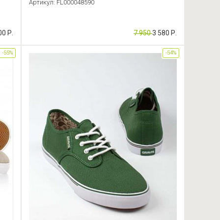
Артикул: FL000048590
00 Р.
7 950
3 580 Р.
-55%
-54%