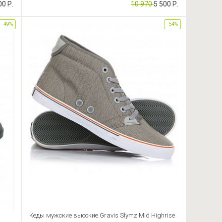
00 Р.
10 970
5 500 Р.
-49%
-54%
Кеды мужские высокие Gravis Slymz Mid Highrise