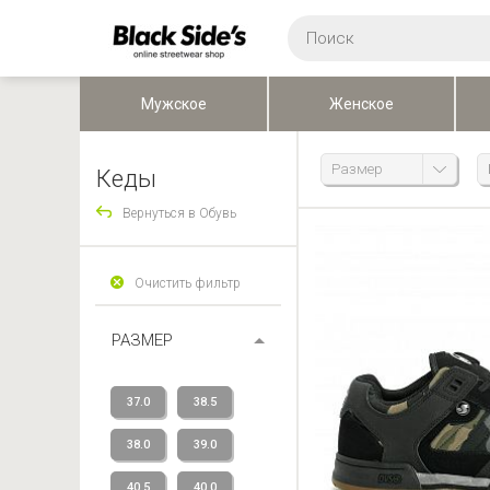
Мужское
Женское
Размер
Кеды
Вернуться в Обувь
Очистить фильтр
РАЗМЕР
37.0
38.5
38.0
39.0
40.5
40.0