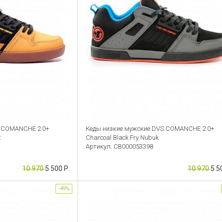
S COMANCHE 2.0+
Кеды низкие мужские DVS COMANCHE 2.0+
k
Charcoal Black Fry Nubuk
Артикул: CB000053398
10 970
5 500 Р.
10 970
5 5
-49%