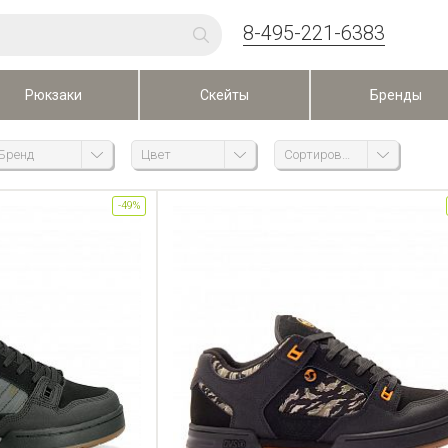
8-495-221-6383
Рюкзаки
Скейты
Бренды
Бренд
Цвет
Сортировка
-49%