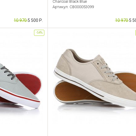
Charcoal Black Blue
Артикул: CB000053099
10 970
5 500 Р.
10 970
5 5
-54%