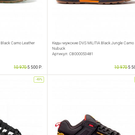
 Black Camo Leather
Кеды мужские DVS MILITIA Black Jungle Camo
Nubuck
Артикул: CB000053481
10 970
5 500 Р.
10 970
5 5
-49%