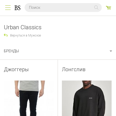
0
ТО
Urban Classics
Вернуться в Мужское
БРЕНДЫ
Джоггеры
Лонгслив