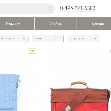
8-495-221-6383
Рюкзаки
Скейты
Бренды
Herschel supply co
Цвет
Сортировка
-64%