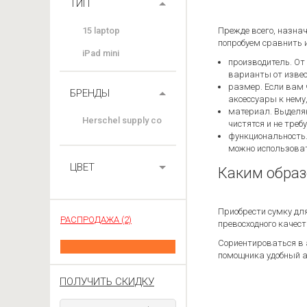
ТИП
15 laptop
Прежде всего, назнач
попробуем сравнить 
iPad mini
производитель. От
варианты от извес
размер. Если вам ч
БРЕНДЫ
аксессуары к нему,
материал. Выделяю
Herschel supply co
чистятся и не треб
функциональность.
можно использоват
ЦВЕТ
Каким образ
Приобрести сумку дл
РАСПРОДАЖА (2)
превосходного качест
Сориентироваться в 
помощника удобный ак
ПОЛУЧИТЬ СКИДКУ