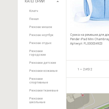
КАТЕГОРИИ
Клатч
Пенал
Рюкзак мешок
Сумка на ремешке для док
Рюкзак ноутбук
Pender iPad Mini Chambra
Рюкзак отдых
Артикул: FL000034923
Рюкзаки
городские
Рюкзаки детские
1 — 2 ИЗ 2
Рюкзаки кожаные
Рюкзаки
спортивные
Рюкзаки тканевые
Рюкзаки
школьные