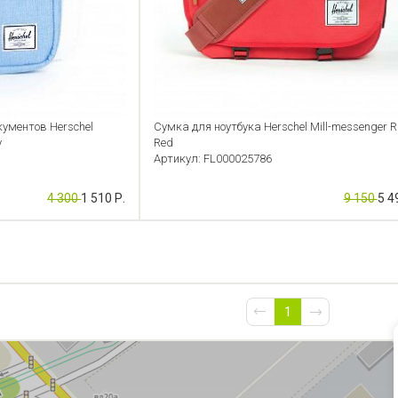
ументов Herschel
Сумка для ноутбука Herschel Mill-messenger R
y
Red
Артикул: FL000025786
4 300
1 510 Р.
9 150
5 4
1