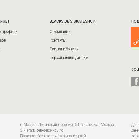
БИНЕТ
BLACKSIDE’S SKATESHOP
ПОД
ь профиль
О компании
зов
Контакты
)
Скидки и бонусы
Персональные данные
СОЦ
г. Москва, Ленинский проспект, 54, Универмаг Москва,
Данн
3-й этаж, северное крыло
данн
Парковка бесплатная, вход свободный.
испо