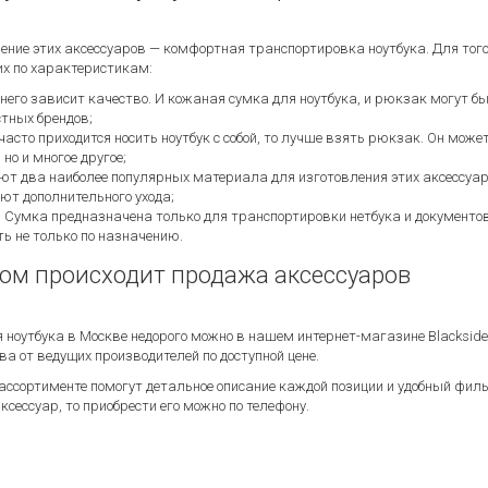
ение этих аксессуаров — комфортная транспортировка ноутбука. Для того
их по характеристикам:
 него зависит качество. И кожаная сумка для ноутбука, и рюкзак могут 
тных брендов;
асто приходится носить ноутбук с собой, то лучше взять рюкзак. Он может
 но и многое другое;
т два наиболее популярных материала для изготовления этих аксессуаров
уют дополнительного ухода;
 Сумка предназначена только для транспортировки нетбука и документов.
ь не только по назначению.
ом происходит продажа аксессуаров
я ноутбука в Москве недорого можно в нашем интернет-магазине Blacksi
ва от ведущих производителей по доступной цене.
ассортименте помогут детальное описание каждой позиции и удобный филь
сессуар, то приобрести его можно по телефону.