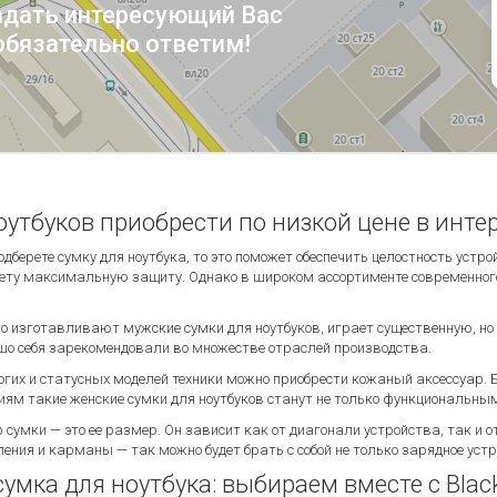
адать интересующий Вас
обязательно ответим!
оутбуков приобрести по низкой цене в интер
дберете сумку для ноутбука, то это поможет обеспечить целостность устр
ту максимальную защиту. Однако в широком ассортименте современного
го изготавливают мужские сумки для ноутбуков, играет существенную, но
ошо себя зарекомендовали во множестве отраслей производства.
рогих и статусных моделей техники можно приобрести кожаный аксессуа
ям такие женские сумки для ноутбуков станут не только функциональны
умки — это ее размер. Он зависит как от диагонали устройства, так и о
ения и карманы — так можно будет брать с собой не только зарядное устр
умка для ноутбука: выбираем вместе с Blac