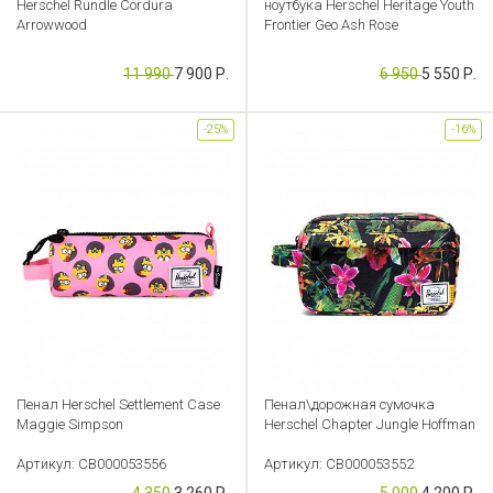
Herschel Rundle Cordura
ноутбука Herschel Heritage Youth
Arrowwood
Frontier Geo Ash Rose
Артикул: CB000053612
Артикул: CB000053614
11 990
7 900 Р.
6 950
5 550 Р.
-25%
-16%
Пенал Herschel Settlement Case
Пенал\дорожная сумочка
Maggie Simpson
Herschel Chapter Jungle Hoffman
Артикул: CB000053556
Артикул: CB000053552
4 350
3 260 Р.
5 000
4 200 Р.