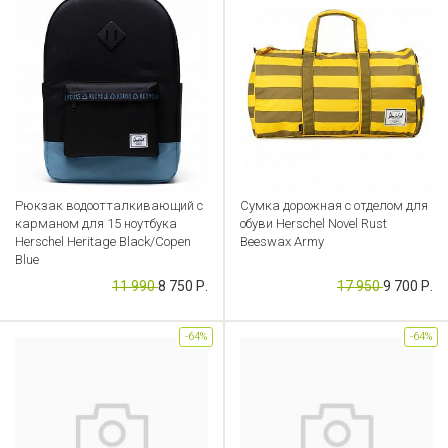
Рюкзак водоотталкивающий с
Сумка дорожная с отделом для
карманом для 15 ноутбука
обуви Herschel Novel Rust
Herschel Heritage Black/Copen
Beeswax Army
Blue
Артикул: CB000053856
11 990
8 750 Р.
17 950
9 700 Р.
Артикул: KS000000120
-64%
-64%