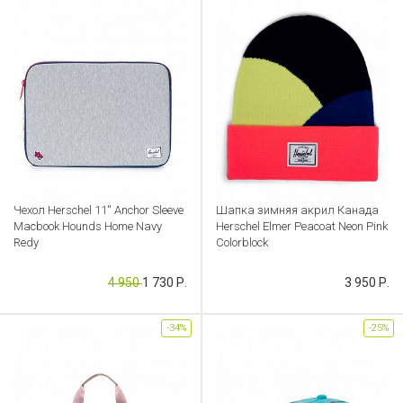
Чехол Herschel 11'' Anchor Sleeve
Шапка зимняя акрил Канада
Macbook Hounds Home Navy
Herschel Elmer Peacoat Neon Pink
Redy
Colorblock
Артикул: CB000053548
Артикул: CB000053529
4 950
1 730 Р.
3 950 Р.
-34%
-25%