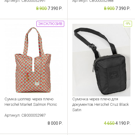
Артикул: CB000052991
Артикул: CB000052988
8 900
7 390 Р.
8 900
7 390 Р.
ЭКСКЛЮЗИВ
-9%
Сумка шоппер через плечо
Сумочка через плечо для
Herschel Market Salmon Picnic
документов Herschel Cruz Black
Satin
Артикул: CB000052987
Артикул: CB000052945
8 000 Р.
4 650
4 190 Р.