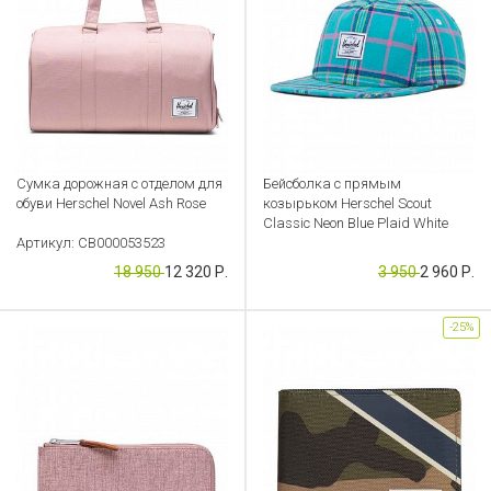
Сумка дорожная с отделом для
Бейсболка с прямым
обуви Herschel Novel Ash Rose
козырьком Herschel Scout
Classic Neon Blue Plaid White
Артикул: CB000053523
Артикул: CB000053527
18 950
12 320 Р.
3 950
2 960 Р.
-25%