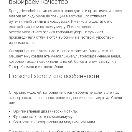
выбираем качество
Бренд Herschel появился достаточно давно и практически сразу
завоевал лидирующие позиции в Москве. Его отличает
аутентичный стиль в аксессуарах. Именно это сделало его
востребованным по всему миру. Помимо своего
экстравагантного облика головные уборы и сумки от
производителя отличаются высоким качеством, удобством
использования.
Сегодня Herschel уже отметил свое столетие. Однако это не
мешает ему создавать уникальные ультрасовременные вещи,
которые находят своих почитателей. Основателем выступил
Питер Кормак и его жена Энни.
Herschel store и его особенности
С первых моделей, которые изготовил бренд herschel store и до
сих пор сохраняются некоторые тенденции производства. Среди
них:
Оригинальный дизайнерский стиль.
Функциональность по максимуму.
Соответствие современным модным веяниям.
Продажа продукции востребована, ведь производителю удается