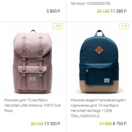
Артикул: KS000000163
Артикул: VT000000119
5 800 Р.
20 150
11 280 Р.
-33%
-27%
Рюкзак для 15 ноутбука
Рюкзак водоотталкивающий с
Herschel Little America 10972 Ash
карманом для 15 ноутбука
Rose
Herschel Heritage 11238
TEAL/GARGOYLE
Артикул: KS000000147
20 150
13 300 Р.
11 990
8 750 Р.
Артикул: KS000000132