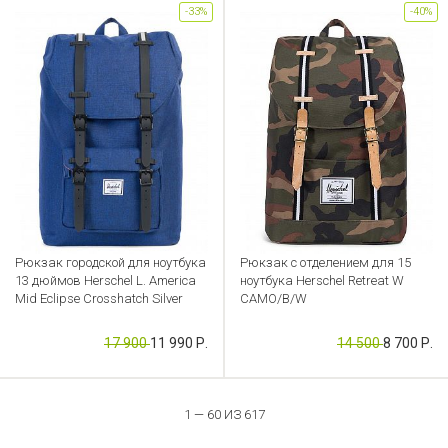
-33%
-40%
Рюкзак городской для ноутбука
Рюкзак с отделением для 15
13 дюймов Herschel L. America
ноутбука Herschel Retreat W
Mid Eclipse Crosshatch Silver
CAMO/B/W
Артикул: CB000052919
Артикул: CB000052942
17 900
11 990 Р.
14 500
8 700 Р.
1 — 60 ИЗ 617