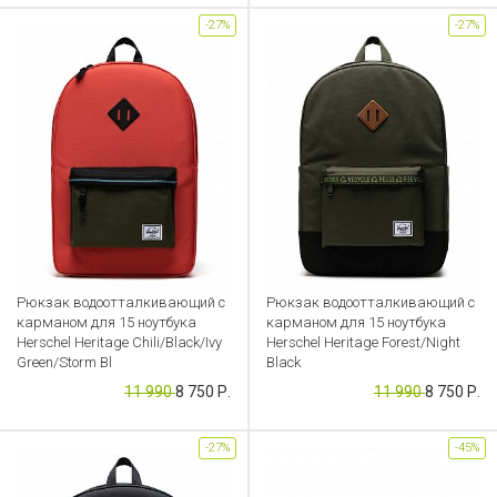
-27%
-27%
Рюкзак водоотталкивающий с
Рюкзак водоотталкивающий с
карманом для 15 ноутбука
карманом для 15 ноутбука
Herschel Heritage Chili/Black/Ivy
Herschel Heritage Forest/Night
Green/Storm Bl
Black
11 990
8 750 Р.
11 990
8 750 Р.
Артикул: KS000000124
Артикул: KS000000122
-27%
-45%