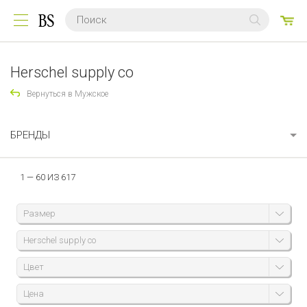
0
ТО
Herschel supply co
Вернуться в Мужское
БРЕНДЫ
1 — 60 ИЗ 617
Размер
Herschel supply co
Цвет
Цена