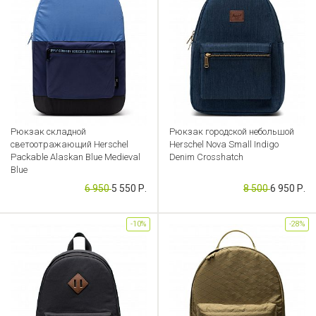
Рюкзак складной
Рюкзак городской небольшой
светоотражающий Herschel
Herschel Nova Small Indigo
Packable Alaskan Blue Medieval
Denim Crosshatch
Blue
Артикул: CB000053624
6 950
5 550 Р.
8 500
6 950 Р.
Артикул: CB000053642
-10%
-28%