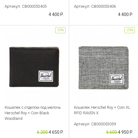
Артикул: CB000053405
Артикул: CB000053406
4 400 Р.
4 400 Р.
-25%
-25%
Кошелек с отделом под мелочь
Кошелек Herschel Roy + Coin XL
Herschel Roy + Coin Black
RFID RAVEN X
Woodland
Артикул: CB000053059
Артикул: CB000053057
6 200
4 650 Р.
6 600
4 950 Р.