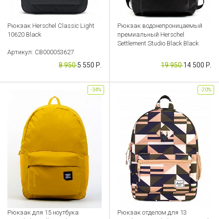
Рюкзак Herschel Classic Light
Рюкзак водонепроницаемый
10620 Black
премиальный Herschel
Settlement Studio Black Black
Артикул: CB000053627
Артикул: CB000053602
8 950
5 550 Р.
19 950
14 500 Р.
-34%
-20%
Рюкзак для 15 ноутбука
Рюкзак отделом для 13