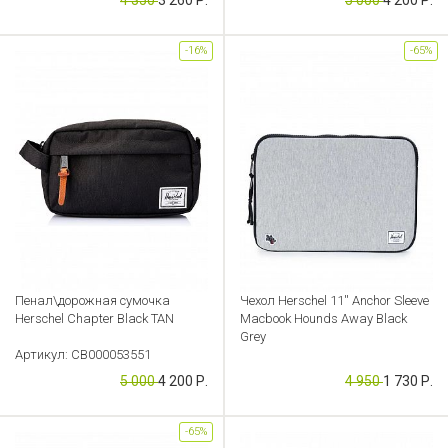
-16%
-65%
Пенал\дорожная сумочка
Чехол Herschel 11'' Anchor Sleeve
Herschel Chapter Black TAN
Macbook Hounds Away Black
Grey
Артикул: CB000053551
Артикул: CB000053547
5 000
4 200 Р.
4 950
1 730 Р.
-65%