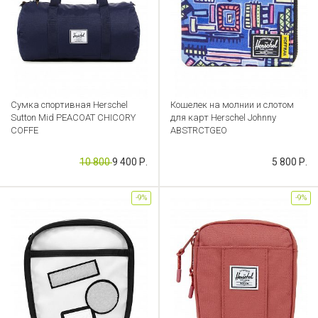
Сумка спортивная Herschel
Кошелек на молнии и слотом
Sutton Mid PEACOAT CHICORY
для карт Herschel Johnny
COFFE
ABSTRCTGEO
Артикул: CB000053049
Артикул: CB000053012
10 800
9 400 Р.
5 800 Р.
-9%
-9%