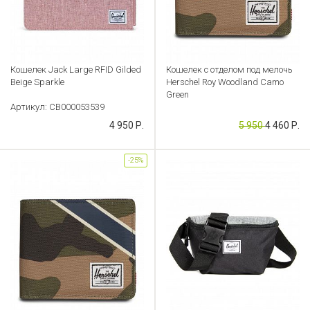
Кошелек Jack Large RFID Gilded
Кошелек с отделом под мелочь
Beige Sparkle
Herschel Roy Woodland Camo
Green
Артикул: CB000053539
Артикул: CB000053490
4 950 Р.
5 950
4 460 Р.
-25%