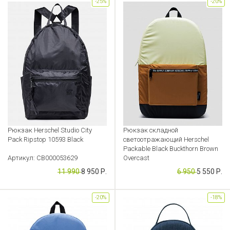
-25%
-20%
Рюкзак Herschel Studio City
Рюкзак складной
Pack Ripstop 10593 Black
светоотражающий Herschel
Packable Black Buckthorn Brown
Артикул: CB000053629
Overcast
11 990
8 950 Р.
6 950
5 550 Р.
Артикул: CB000053640
-20%
-18%