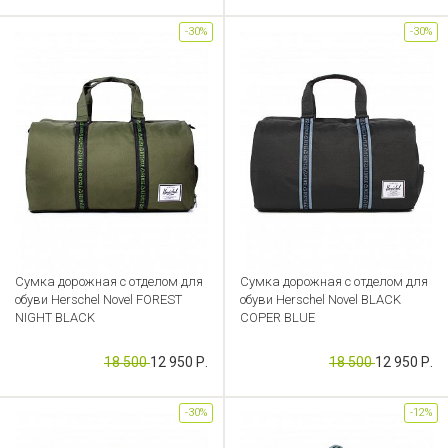
-30%
-30%
Сумка дорожная с отделом для
Сумка дорожная с отделом для
обуви Herschel Novel FOREST
обуви Herschel Novel BLACK
NIGHT BLACK
COPER BLUE
Артикул: CB000053047
Артикул: CB000053046
18 500
12 950 Р.
18 500
12 950 Р.
-30%
-12%