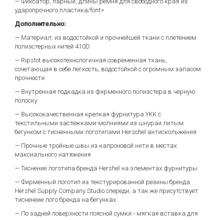
— Фиксатор, парный, длины ремня для свободного края из
ударопрочного пластика/font>
Дополнительно:
— Материал: из водостойкой и прочнейшей ткани с плетением
полиэстерных нитей 410D
— Ripstot высокотехнологичная современная ткань,
сочетающая в себе легкость, водостойкой с огромным запасом
прочности
— Внутренная подкадка из фирменного полиэстера в черную
полоску
— Высококачественная крепкая фурнитура YKK с
текстильными застежками-молниями из шнураи литым
бегунком с тисненными логотипами Herschel антискольжения
— Прочные тройные швы из капроновой нити в местах
максиального натяжения
— Тиснение логотипа бренда Hershel на элементах фурнитуры
— Фирменный логотип из текстурированной резины бренда
Hershel Supply Company Studio спереди, а так же присутствует
тисненеие лого бренда на бегунках
— По задней поверхности поясной сумки - мягкая вставка для