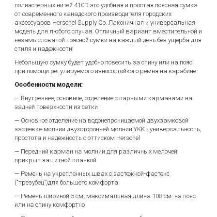
полиэстерных нитей 410D это удобная и простая поясная сумка
от современного канадского производителя городских
аксессуаров Herschel Supply Co. Лаконичная и универсальная
модель для любого случая. Отличный вариант вместительной и
незамысловатой поясной сумки на каждый день без ущерба для
стиля и надежности!
Небольшую сумку будет удобно повесить за спину или на пояс
при помощи регулируемого износостойкого ремня на карабине.
Особенности модели:
— Внутреннее, основное, отделение с парными карманами на
задней поверхности из сетки
— Основное отделение на водонепроницаемой двухзамковой
застежке-молнии двухсторонней молнии YKK - универсальность,
простота и надежность с оттиском Herschel
— Передний карман на молнии для различных мелочей
прикрыт защитной планкой
— Ремень на укрепленных швах с застежкой-фастекс
("трезубец")для большего комфорта
— Ремень шириной 5 см, максимальная длина 108 см: на пояс
или на спину комфортно