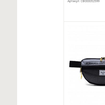
Артикул: CB000052599