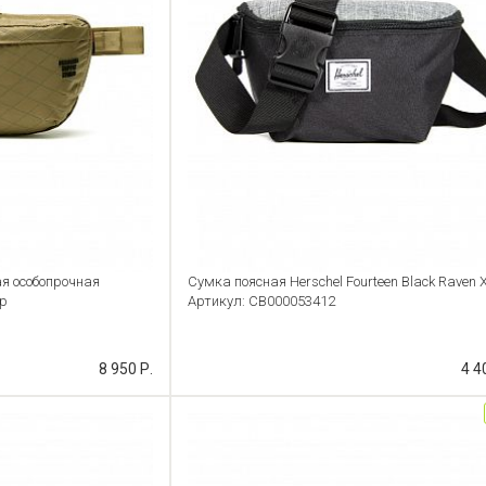
я особопрочная
Сумка поясная Herschel Fourteen Black Raven 
lp
Артикул: CB000053412
8 950 Р.
4 4