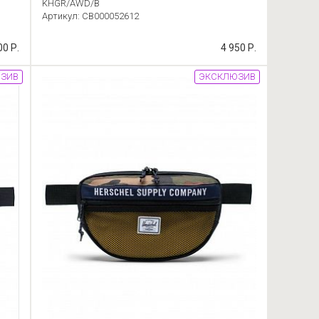
KHGR/AWD/B
Артикул: CB000052612
00 Р.
4 950 Р.
ЗИВ
ЭКСКЛЮЗИВ