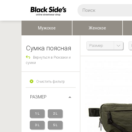
Мужское
Женское
Размер
Сумка поясная
Вернуться в Рюкзаки и
сумки
Очистить фильтр
РАЗМЕР
1 L
2 L
3 L
5 L