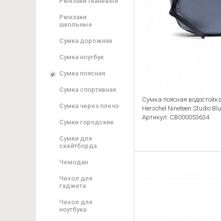
Рюкзаки тканевые
Рюкзаки
школьные
Сумка дорожная
Сумка ноутбук
Сумка поясная
Сумка спортивная
Сумка поясная водостойка
Сумка через плечо
Herschel Nineteen Studio Bl
Артикул: CB000053634
Сумки городские
Сумки для
скейтборда
Чемодан
Чехол для
гаджета
Чехол для
ноутбука