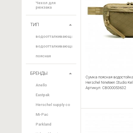
Чехол для
рюкзака
ТИП
водоотталкивающая
водоотталкивающий
поясная
БРЕНДЫ
Сумка поясная водостойка
Herschel Nineteen Studio Ke
Anello
Артикул: CB000053632
Eastpak
Herschel supply co
Mi-Pac
Parkland