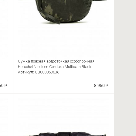
Сумка поясная водостойкая особопрочная
Herschel Nineteen Cordura Multicam Black
Артикул: CB000053636
50 Р.
8 950 Р.