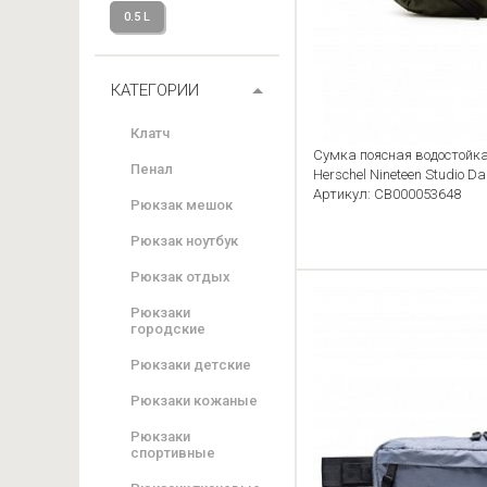
0.5 L
КАТЕГОРИИ
Клатч
Сумка поясная водостойка
Пенал
Herschel Nineteen Studio Dar
Артикул: CB000053648
Рюкзак мешок
Рюкзак ноутбук
Рюкзак отдых
Рюкзаки
городские
Рюкзаки детские
Рюкзаки кожаные
Рюкзаки
спортивные