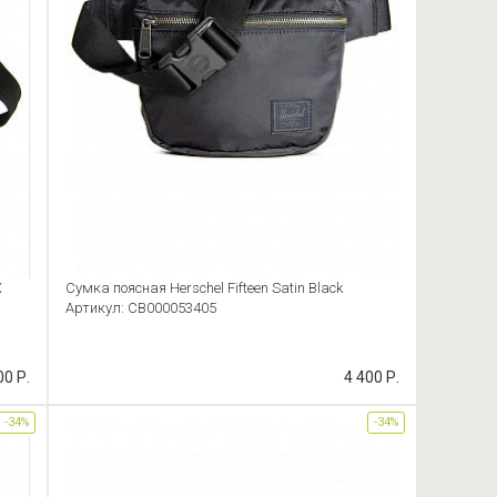
X
Сумка поясная Herschel Fifteen Satin Black
Артикул: CB000053405
00 Р.
4 400 Р.
-34%
-34%