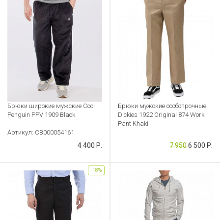
Брюки широкие мужские Cool
Брюки мужские особопрочные
Penguin PPV 1909 Black
Dickies 1922 Original 874 Work
Pant Khaki
Артикул: CB000054161
Артикул: CB000048679
4 400 Р.
7 950
6 500 Р.
-18%