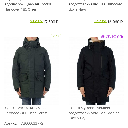
водонепроницаемая Россия
водоотталкивающая Hangover
Hangover 185 Green
Stone Navy
Артикул: CB000038366
Артикул: CB000033801
24 950
17 500 Р.
19 950
16 960 Р.
ЭКСКЛЮЗИВ
-14%
Куртка мужская зимняя
Парка мужская зимняя
Reloaded ST 3 Deep Forest
водоотталкивающая Loading
Gets Navy
Артикул: CB000033772