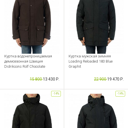
Куртка водонепроницаемая
Куртка мужская зимняя
демисезонная Швеция
Loading Reloaded 183 Blue
Didriksons Rolf Chocolate
Graphit
Артикул: CB000039034
Артикул: CB000038585
15 800
13 430 Р.
22 900
19 470 Р.
-14%
-14%