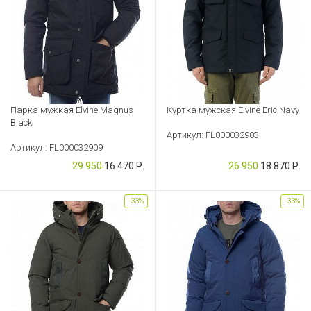
Парка мужкая Elvine Magnus
Куртка мужская Elvine Eric Navy
Black
Артикул: FL000032903
Артикул: FL000032909
29 950
16 470 Р.
26 950
18 870 Р.
-33%
-33%