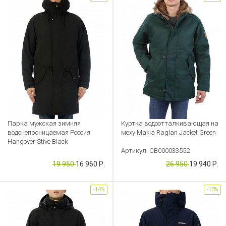
Парка мужская зимняя
Куртка водоотталкивающая на
водонепроницаемая Россия
меху Makia Raglan Jacket Green
Hangover Stive Black
Артикул: CB000033552
Артикул: CB000033638
19 950
16 960 Р.
26 950
19 940 Р.
-14%
-15%