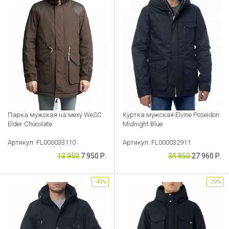
Парка мужская на меху WeSC
Куртка мужская Elvine Poseidon
Elder Chocolate
Midnight Blue
Артикул: FL000033110
Артикул: FL000032911
13 950
7 950 Р.
34 950
27 960 Р.
-45%
-29%