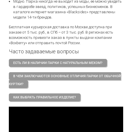
Модно. Парка никогда не выходит из моды, ее можно увидеть
в гардеробе звезд, политиков, успешных бизнесменов. В
каталоге интернет-магазина «Blacksides» представлены
модели 14-ти брендов.
Бесплатная курьерская доставка по Москве доступна при
заказе от 5 тыс. руб., в СПб – от 3 тыс. руб. В регионах есть
возможность привезти заказ в пункты выдачи компании
«Boxberry» или отправить почтой России.
Часто задаваемые вопросы
ЕСТЬ ЛИ В НАЛИЧИИ ПАРКИ С НАТУРАЛЬНЫМ МЕХОМ?
В ЧЕМ ЗАКЛЮЧАЮТСЯ ОСНОВНЫЕ ОТЛИЧИЯ ПАРКИ ОТ ОБЫЧНОЙ
КУРТКИ?
КАК ВЫБРАТЬ ПРАВИЛЬНОЕ ИЗДЕЛИЕ?