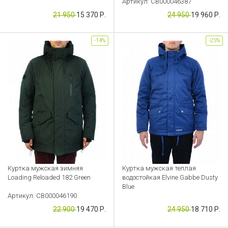
Артикул: CB000046387
Артикул: CB000046452
21 950
15 370 Р.
24 950
19 960 Р.
-14%
-25%
Куртка мужская зимняя
Куртка мужская теплая
Loading Reloaded 182 Green
водостойкая Elvine Gabbe Dusty
Blue
Артикул: CB000046190
Артикул: CB000043515
22 900
19 470 Р.
24 950
18 710 Р.