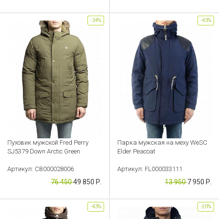
-34%
-43%
Пуховик мужской Fred Perry
Парка мужская на меху WeSC
SJ5379 Down Arctic Green
Elder Peacoat
Артикул: CB000028006
Артикул: FL000033111
76 450
49 850 Р.
13 950
7 950 Р.
-43%
-20%