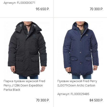
Артикул: FL000030071
Артикул: FL000029573
95 650 Р.
70 300 Р.
Парка пуховик мужской Fred
Пуховик мужской Fred Perry
Perry J1286 Down Expedition
SJ3079 Down Arctic Carbon
Parka Black
Артикул: FL000029485
Артикул: FL000029571
70 300 Р.
84 500 Р.