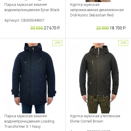
Парка мужская зимняя
Куртка мужская
водонепроницаемая Ejnar Black
непромокаемая демисезонная
Didriksons Sebastian Red
Артикул: CB000049607
Артикул: CB000048319
32 550
27 670 Р.
22 000
18 700 Р.
-29%
-20%
Парка мужская зимняя
Куртка мужская утепленная
водонепроницаемая Loading
Elvine Cornell Brown
Transformer 3-1 Navy