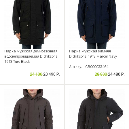
Парка мужская демисезонная
Парка мужская зимняя
водонепроницаемая Didriksons
Didriksons 1913 Marcel Navy
1913 Ture Black
Артикул: CB000033464
Артикул: CB000033527
24 100
20 490 Р.
28 800
24 480 Р.