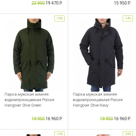
Артикул: CB000033666
22 900
19 470 Р.
15 950 Р.
-14%
-14%
Парка мужская зимняя
Парка мужская зимняя
водонепроницаемая Россия
водонепроницаемая Россия
Hangover Stive Green
Hangover Stive Navy
Артикул: CB000033644
Артикул: CB000033667
19 950
16 960 Р.
19 950
16 960 Р.
-14%
-26%