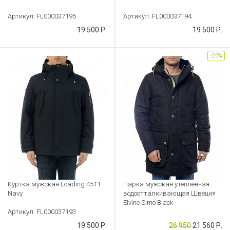
Артикул: FL000037195
Артикул: FL000037194
19 500 Р.
19 500 Р.
-20%
Куртка мужская Loading 4511
Парка мужская утепленная
Navy
водоотталкивающая Швеция
Elvine Simo Black
Артикул: FL000037193
Артикул: FL000036571
19 500 Р.
26 950
21 560 Р.