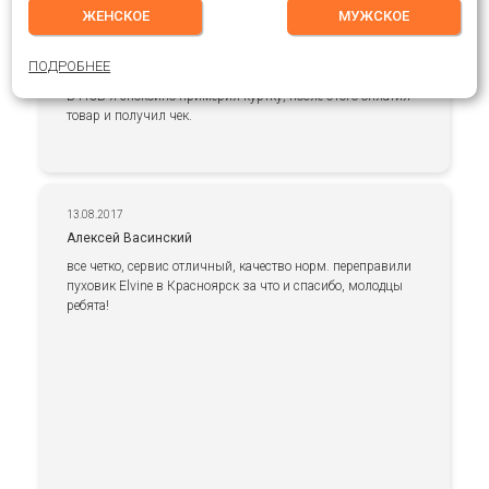
ЖЕНСКОЕ
МУЖСКОЕ
Parka Blacksmith от фирмы Carhartt и размером. Заказал
S. Обговорили способ оплаты и доставки. Хоть я и
нахожусь в Москве, мне удобнее было получить в пункте
ПОДРОБНЕЕ
самовывоза, чем ждать курьера, даже и в течение 3 часов.
В ПСВ я спокойно примерил куртку, после этого оплатил
товар и получил чек.
13.08.2017
Алексей Васинский
все четко, сервис отличный, качество норм. переправили
пуховик Elvine в Красноярск за что и спасибо, молодцы
ребята!