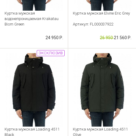
Куртка мужская
Куртка мужская Elvine Eric Grey
водонепроницаемая Krakatau
Bism Green
Артикул: FL000037922
Артикул: CB000031516
24 950 Р.
26 950
21 560 Р.
ЭКСКЛЮЗИВ
Куртка мужская Loading 4511
Куртка мужская Loading 4511
Black
Olive