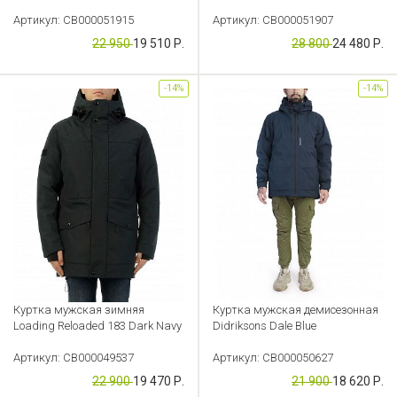
Артикул: CB000051915
Артикул: CB000051907
22 950
19 510 Р.
28 800
24 480 Р.
-14%
-14%
Куртка мужская зимняя
Куртка мужская демисезонная
Loading Reloaded 183 Dark Navy
Didriksons Dale Blue
Артикул: CB000049537
Артикул: CB000050627
22 900
19 470 Р.
21 900
18 620 Р.