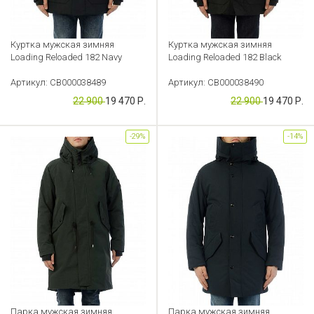
Куртка мужская зимняя
Куртка мужская зимняя
Loading Reloaded 182 Navy
Loading Reloaded 182 Black
Артикул: CB000038489
Артикул: CB000038490
22 900
19 470 Р.
22 900
19 470 Р.
-29%
-14%
Парка мужская зимняя
Парка мужская зимняя