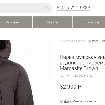
8-495-221-6383
Рюкзаки
Скейты
Бренды
СМОТРИТЕ ТАКЖЕ:
КУРТКА
K
Парка мужская зи
водонепроницаема
Marcasite Brown
Артикул: CB000031542
32 900 Р.
Сетка размеров
РАЗМЕР: