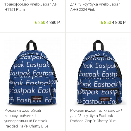
трансформер Anello Japan AT-
для 13 ноутбука Anello Japan
H1151 Plam
AH-B2024 Pink
Артикул: CB000040171
Артикул: CB000040217
6 250
4 380 Р.
6 850
4 800 Р.
Рюкзак водостойкий
Рюкзак водоотталкивающий
износоустойчивый
для 13 ноутбука Eastpak
универсальный Eastpak
Padded Zippl'r Chatty Blue
Padded Pak'R Chatty Blue