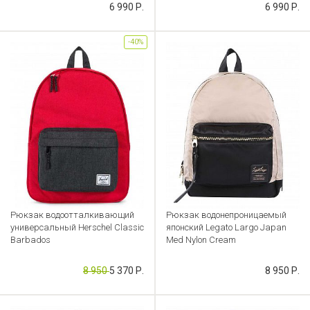
Артикул: CB000039330
6 990 Р.
6 990 Р.
Артикул: CB000039957
-40%
Рюкзак водоотталкивающий
Рюкзак водонепроницаемый
универсальный Herschel Classic
японский Legato Largo Japan
Barbados
Med Nylon Cream
Артикул: CB000037710
Артикул: CB000036655
8 950
5 370 Р.
8 950 Р.