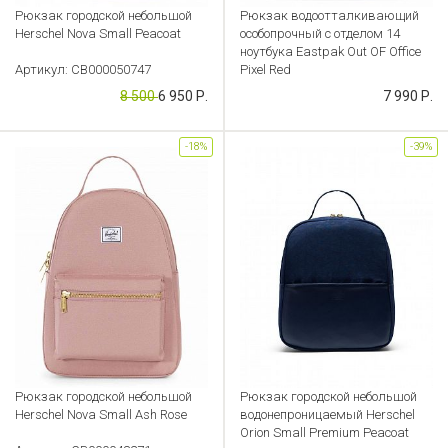
Рюкзак городской небольшой
Рюкзак водоотталкивающий
Herschel Nova Small Peacoat
особопрочный с отделом 14
ноутбука Eastpak Out OF Office
Артикул: CB000050747
Pixel Red
8 500
6 950 Р.
7 990 Р.
Артикул: CB000048372
-18%
-39%
Рюкзак городской небольшой
Рюкзак городской небольшой
Herschel Nova Small Ash Rose
водонепроницаемый Herschel
Orion Small Premium Peacoat