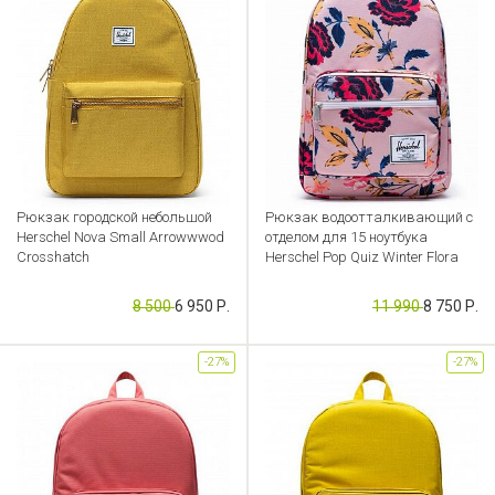
Рюкзак городской небольшой
Рюкзак водоотталкивающий с
Herschel Nova Small Arrowwwod
отделом для 15 ноутбука
Crosshatch
Herschel Pop Quiz Winter Flora
Артикул: CB000041270
Артикул: CB000041288
8 500
6 950 Р.
11 990
8 750 Р.
-27%
-27%