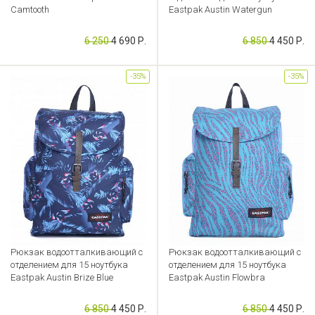
Camtooth
Eastpak Austin Watergun
Артикул: FL000039089
Артикул: FL000039111
6 250
4 690 Р.
6 850
4 450 Р.
-35%
-35%
Рюкзак водоотталкивающий с
Рюкзак водоотталкивающий с
отделением для 15 ноутбука
отделением для 15 ноутбука
Eastpak Austin Brize Blue
Eastpak Austin Flowbra
Артикул: FL000039080
Артикул: FL000039094
6 850
4 450 Р.
6 850
4 450 Р.