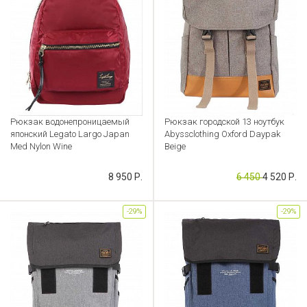
Рюкзак водонепроницаемый
Рюкзак городской 13 ноутбук
японский Legato Largo Japan
Abyssclothing Oxford Daypak
Med Nylon Wine
Beige
Артикул: CB000036622
Артикул: CB000034573
8 950 Р.
6 450
4 520 Р.
-29%
-29%