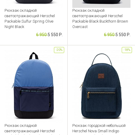
Рюкзак складной
Рюкзак складной
светоотражающий Herschel
светоотражающий Herschel
Packable Sulfur Spring Olive
Packable Black Buckthorn Brown
Night Black
Overcast
6 950
5 550 Р.
6 950
5 550 Р.
Артикул: CB000053639
Артикул: CB000053640
-20%
-18%
Рюкзак складной
Рюкзак городской небольшой
светоотражающий Herschel
Herschel Nova Small Indigo