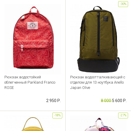
-30%
Рюкзак водостойкий
Рюкзак водоотталкивающий с
облегченный Parkland Franco
отделом для 13 ноутбука Anello
ROSE
Japan Olive
Артикул: CB000041532
Артикул: CB000041495
2 950 Р.
8 000
5 600 Р.
-18%
-27%