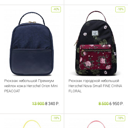
-40%
-18%
Рюкзак небольшой Премиум
Рюкзак городской небольшой
нейлон кожа Herschel Orion Mini
Herschel Nova Small FINE CHINA
PEACOAT
FLORAL
Артикул: CB000052626
Артикул: CB000052587
13 900
8 340 Р.
8 500
6 950 Р.
-18%
-18%