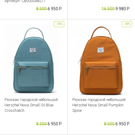
Артикул: CB000048271
Артикул: CB000045472
8 500
6 950 Р.
16 500
9 980 Р.
-18%
-18%
Рюкзак городской небольшой
Рюкзак городской небольшой
Herschel Nova Small Oil Blue
Herschel Nova Small Pumpkin
Crosshatch
Spice
Артикул: CB000045349
Артикул: CB000045350
8 500
6 950 Р.
8 500
6 950 Р.