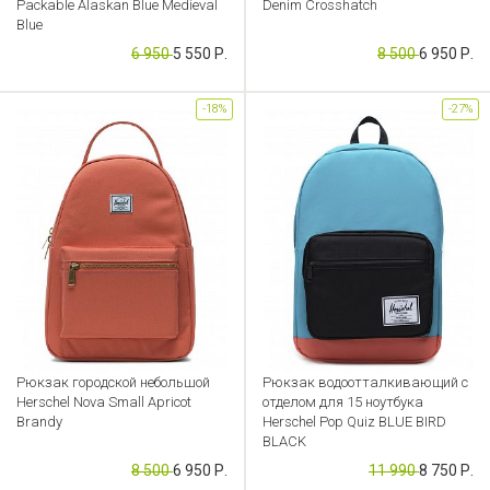
Packable Alaskan Blue Medieval
Denim Crosshatch
Blue
Артикул: CB000053624
6 950
5 550 Р.
8 500
6 950 Р.
Артикул: CB000053642
-18%
-27%
Рюкзак городской небольшой
Рюкзак водоотталкивающий с
Herschel Nova Small Apricot
отделом для 15 ноутбука
Brandy
Herschel Pop Quiz BLUE BIRD
BLACK
Артикул: CB000052798
8 500
6 950 Р.
11 990
8 750 Р.
Артикул: CB000052778