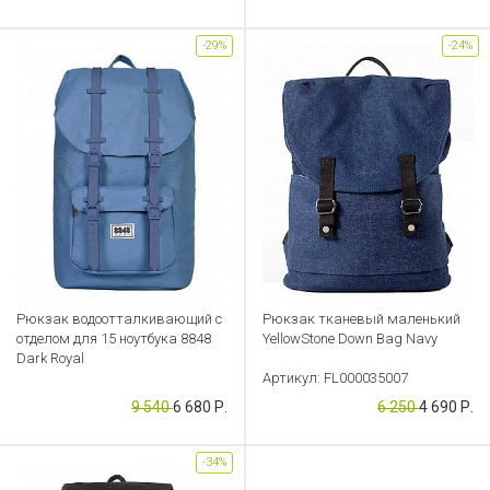
-29%
-24%
Рюкзак водоотталкивающий с
Рюкзак тканевый маленький
отделом для 15 ноутбука 8848
YellowStone Down Bag Navy
Dark Royal
Артикул: FL000035007
Артикул: FL000038965
9 540
6 680 Р.
6 250
4 690 Р.
-34%