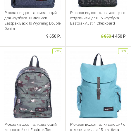
Рюкзак водоотталкивающий
Рюкзак водоотталкивающий с
для ноутбука 13 дюймов
отделением для 15 ноутбука
Eastpak Back To Wyoming Double
Eastpak Austin Checkpard
Denim
Артикул: FL000039247
9 650 Р.
6 850
4 450 Р.
Артикул: CB000033279
-24%
-35%
Pюкзак водоотталкивающий
Рюкзак водоотталкивающий с
износостойкий Eastpak Tordi
отделением для 15 ноутбука