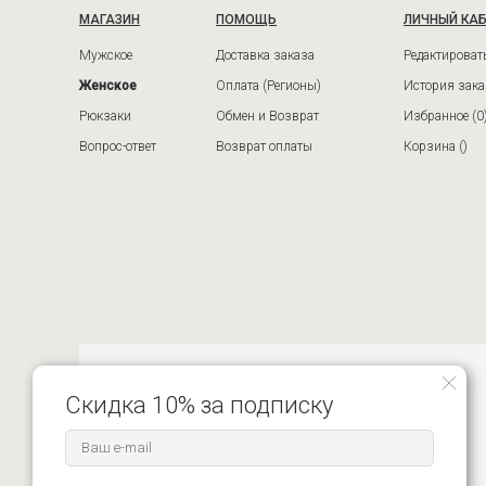
МАГАЗИН
ПОМОЩЬ
ЛИЧНЫЙ КА
Мужское
Доставка заказа
Редактироват
Женское
Оплата (Регионы)
История зака
Рюкзаки
Обмен и Возврат
Избранное
(0
Вопрос-ответ
Возврат оплаты
Корзина (
)
8-916-680-62-59 ЦЕНТР ПОДДЕРЖКИ
Скидка 10% за подписку
МАГАЗИН 7 ДНЕЙ В НЕДЕЛЮ, С 10 ДО 18
СОГЛАСИЕ НА
ОБРАБОТКУ ПЕРСОНАЛЬНЫХ ДАННЫХ