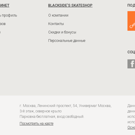
БИНЕТ
BLACKSIDE’S SKATESHOP
ПОД
ь профиль
О компании
зов
Контакты
)
Скидки и бонусы
Персональные данные
СОЦ
г. Москва, Ленинский проспект, 54, Универмаг Москва,
Данн
3-й этаж, северное крыло
данн
Парковка бесплатная, вход свободный.
испо
испо
Посмотреть на карте
Осно