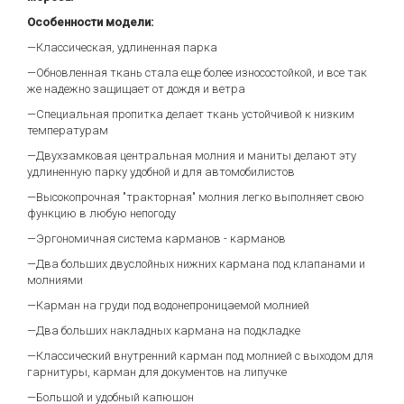
Особенности модели:
—Классическая, удлиненная парка
—Обновленная ткань стала еще более износостойкой, и все так
же надежно защищает от дождя и ветра
—Специальная пропитка делает ткань устойчивой к низким
температурам
—Двухзамковая центральная молния и маниты делают эту
удлиненную парку удобной и для автомобилистов
—Высокопрочная "тракторная" молния легко выполняет свою
функцию в любую непогоду
—Эргономичная система карманов - карманов
—Два больших двуслойных нижних кармана под клапанами и
молниями
—Карман на груди под водонепроницаемой молнией
—Два больших накладных кармана на подкладке
—Классический внутренний карман под молнией с выходом для
гарнитуры, карман для документов на липучке
—Большой и удобный капюшон