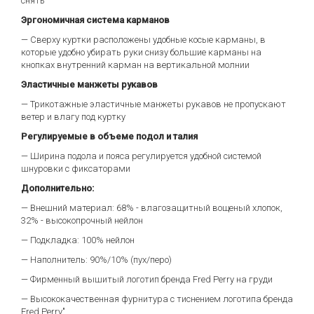
снять
Эргономичная система карманов
— Сверху куртки расположены удобные косые карманы, в
которые удобно убирать руки снизу большие карманы на
кнопках внутренний карман на вертикальной молнии
Эластичные манжеты рукавов
— Трикотажные эластичные манжеты рукавов не пропускают
ветер и влагу под куртку
Регулируемые в объеме подол и талия
— Ширина подола и пояса регулируется удобной системой
шнуровки с фиксаторами
Дополнительно:
— Внешний материал: 68% - влагозащитный вощеный хлопок,
32% - высокопрочный нейлон
— Подкладка: 100% нейлон
— Наполнитель: 90%/10% (пух/перо)
— Фирменный вышитый логотип бренда Fred Perry на груди
— Высококачественная фурнитура с тиснением логотипа бренда
Fred Perry"