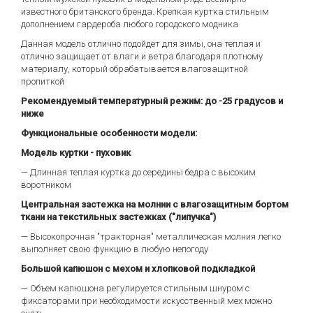
известного британского бренда. Крепкая куртка стильным
дополнением гардероба любого городского модника
Данная модель отлично подойдет для зимы, она теплая и
отлично защищает от влаги и ветра благодаря плотному
материалу, который обрабатывается влагозащитной
пропиткой
Рекомендуемый температурный режим: до -25 градусов и
ниже
Функциональные особенности модели:
Модель куртки - пуховик
— Длинная теплая куртка до середины бедра с высоким
воротником
Центральная застежка на молнии с влагозащитным бортом
ткани на текстильных застежках ("липучка")
— Высокопрочная "тракторная" металлическая молния легко
выполняет свою функцию в любую непогоду
Большой капюшон с мехом и хлопковой подкладкой
— Объем капюшона регулируется стильным шнуром с
фиксаторами при необходимости искусственный мех можно