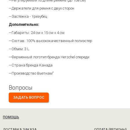
—Регулируемый по длине ремень (до 108 см)
—Держатели для ремня с двух сторон
—Застежка - трезубец
Дополнительно:
—Габариты: 24 см х 15 см х 4 см
—Состав: 100% высококачественный полиэстер
—Объем: 3 L
—Фирменный логотип бренда Herschel спереди
—Страна бренда Канада
—Производство Вьетнам"
Вопросы
ЗАДАТЬ ВОПРОС
ПОМОЩЬ
ДОСТАВКА ЗАКАЗА
ОПЛАТА (РЕГИОНЫ)