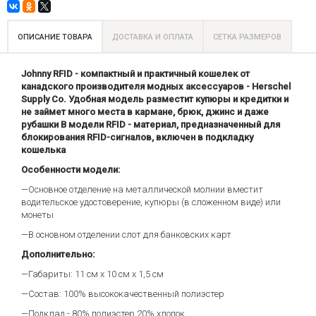
OS)
ОПИСАНИЕ ТОВАРА
ДОСТАВКА И ОПЛАТА
СЕТКА РАЗМЕРОВ
Johnny RFID - компактный и практичный кошелек от
канадского производителя модных аксессуаров - Herschel
Supply Co. Удобная модель разместит купюры и кредитки и
не займет много места в кармане, брюк, джинс и даже
рубашки В модели RFID - материал, предназначенный для
блокирования RFID-сигналов, включен в подкладку
кошелька
Особенности модели:
—Основное отделение на металлической молнии вместит
водительское удостоверение, купюры (в сложенном виде) или
монеты
—В основном отделении слот для банковских карт
Дополнительно:
—Габариты: 11 см х 10 см х 1,5 см
—Состав: 100% высококачественный полиэстер
—Подклад - 80% полиэстер 20% хлопок