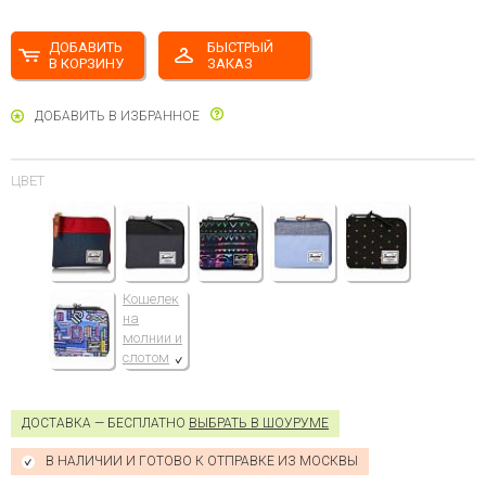
ДОБАВИТЬ
БЫСТРЫЙ
В КОРЗИНУ
ЗАКАЗ
ДОБАВИТЬ В ИЗБРАННОЕ
ЦВЕТ
Кошелек
на
молнии и
слотом
для карт
Herschel
Johnny
ДОСТАВКА — БЕСПЛАТНО
ВЫБРАТЬ В ШОУРУМЕ
10414
(PLK
В НАЛИЧИИ И ГОТОВО К ОТПРАВКЕ ИЗ МОСКВЫ
CMROSE