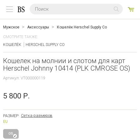
0
ТО
Мужское
Аксессуары
Кошелёк Herschel Supply Co
СМОТРИТЕ ТАКЖЕ:
КОШЕЛЁК
HERSCHEL SUPPLY CO
Кошелек на молнии и слотом для карт
Herschel Johnny 10414 (PLK CMROSE OS)
Артикул: VT000000119
5 800 Р.
Сетка размеров
РАЗМЕР:
EU
OS