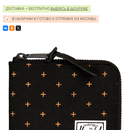
Herschel
Johnny
ДОСТАВКА — БЕСПЛАТНО
ВЫБРАТЬ В ШОУРУМЕ
10414
(PLK
В НАЛИЧИИ И ГОТОВО К ОТПРАВКЕ ИЗ МОСКВЫ
CMROSE
OS)