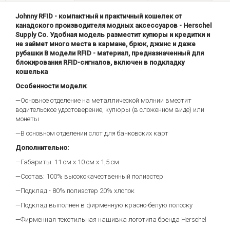
Johnny RFID - компактный и практичный кошелек от
канадского производителя модных аксессуаров - Herschel
Supply Co. Удобная модель разместит купюры и кредитки и
не займет много места в кармане, брюк, джинс и даже
рубашки В модели RFID - материал, предназначенный для
блокирования RFID-сигналов, включен в подкладку
кошелька
Особенности модели:
—Основное отделение на металлической молнии вместит
водительское удостоверение, купюры (в сложенном виде) или
монеты
—В основном отделении слот для банковских карт
Дополнительно:
—Габариты: 11 см х 10 см х 1,5 см
—Состав: 100% высококачественный полиэстер
—Подклад - 80% полиэстер 20% хлопок
—Подклад выполнен в фирменную красно-белую полоску
—Фирменная текстильная нашивка логотипа бренда Herschel