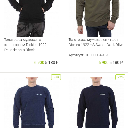
Толстовка мужская с
Толстовка мужская свитшот
капюшоном Dickies 1922
Dickies 1922 HS Sweat Dark Olive
Philadelphia Black
Артикул: CB000034939
Артикул: CB000034938
6 900
5 180 Р.
6 900
5 180 Р.
-24%
-24%