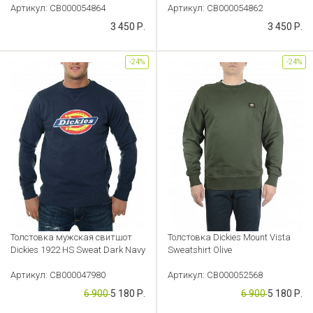
Артикул: CB000054864
Артикул: CB000054862
3 450 Р.
3 450 Р.
-24%
-24%
Толстовка мужская свитшот
Толстовка Dickies Mount Vista
Dickies 1922 HS Sweat Dark Navy
Sweatshirt Olive
Артикул: CB000047980
Артикул: CB000052568
6 900
5 180 Р.
6 900
5 180 Р.