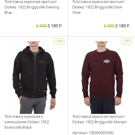
Толстовка мужская свитшот
Толстовка мужская свитшот
Dickies 1922 Briggsville Evening
Dickies 1922 Briggsville Dark
Blue
Olive
Артикул: CB000033901
Артикул: CB000033902
6 900
5 180 Р.
6 900
5 180 Р.
-24%
-24%
Толстовка мужская с
Толстовка мужская свитшот
капюшоном Dickies 1922
Dickies 1922 Briggsville Maroon
Evansville Black
Артикул: CB000033900