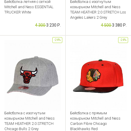
Бейсболка летняя с сеткой
Бейсболка с изогнутым
Mitchell and Ness ESSENTIAL
козырьком Mitchell and Ness
TRUCKER White
TEAM HEATHER 2.0 STRETCH Los
Angeles Lakers 2 Grey
Артикул: CB000049225
4 300
3 230 Р.
4 500
3 380 Р.
Артикул: CB000049196
-24%
-24%
Бейсболка с изогнутым
Бейсболка с прямым
козырьком Mitchell and Ness
козырьком Mitchell and Ness
TEAM HEATHER 2.0 STRETCH
Carbon Fibre Chicago
Chicago Bulls 2 Grey
Blackhawks Red