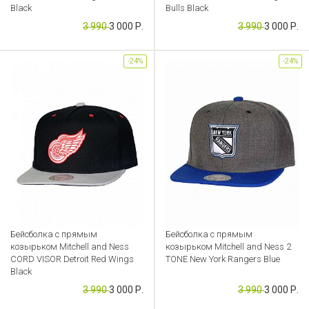
Black
Bulls Black
3 990
3 000 Р.
3 990
3 000 Р.
Артикул: CB000049140
Артикул: CB000049132
-24%
-24%
Бейсболка с прямым
Бейсболка с прямым
козырьком Mitchell and Ness
козырьком Mitchell and Ness 2
CORD VISOR Detroit Red Wings
TONE New York Rangers Blue
Black
Артикул: CB000049167
3 990
3 000 Р.
3 990
3 000 Р.
Артикул: CB000049137