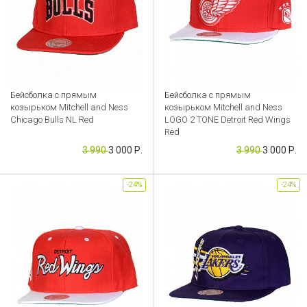
Бейсболка с прямым
Бейсболка с прямым
козырьком Mitchell and Ness
козырьком Mitchell and Ness
Chicago Bulls NL Red
LOGO 2 TONE Detroit Red Wings
Red
Артикул: CB000049218
3 990
3 000 Р.
3 990
3 000 Р.
Артикул: CB000049217
-24%
-24%