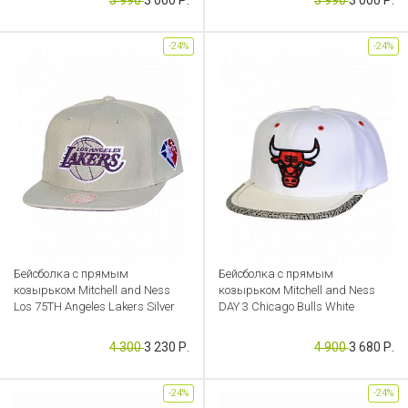
Артикул: CB000049268
-24%
-24%
Бейсболка с прямым
Бейсболка с прямым
козырьком Mitchell and Ness
козырьком Mitchell and Ness
Los 75TH Angeles Lakers Silver
DAY 3 Chicago Bulls White
Артикул: CB000049284
Артикул: CB000049147
4 300
3 230 Р.
4 900
3 680 Р.
-24%
-24%