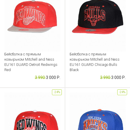
Бейсболка с прямым
Бейсболка с прямым
козырьком Mitchell and Ness
козырьком Mitchell and Ness
EU161 GUARD Detroit Redwings
EU161 GUARD Chicago Bulls
Red
Black
3 990
3 000 Р.
3 990
3 000 Р.
Артикул: CB000049235
Артикул: CB000049236
-24%
-24%