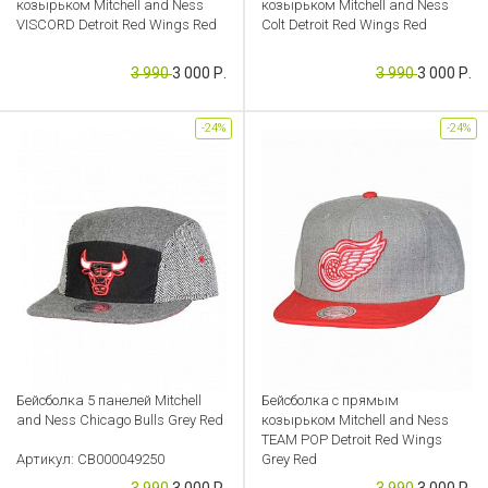
козырьком Mitchell and Ness
козырьком Mitchell and Ness
VISCORD Detroit Red Wings Red
Colt Detroit Red Wings Red
Артикул: CB000049254
Артикул: CB000049258
3 990
3 000 Р.
3 990
3 000 Р.
-24%
-24%
Бейсболка 5 панелей Mitchell
Бейсболка с прямым
and Ness Chicago Bulls Grey Red
козырьком Mitchell and Ness
TEAM POP Detroit Red Wings
Артикул: CB000049250
Grey Red
3 990
3 000 Р.
3 990
3 000 Р.