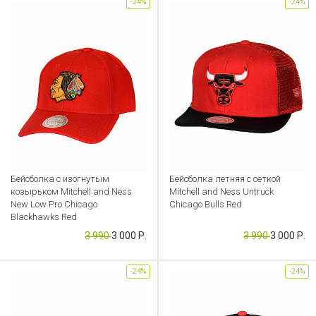
-24%
-24%
Бейсболка с изогнутым
Бейсболка летняя с сеткой
козырьком Mitchell and Ness
Mitchell and Ness Untruck
New Low Pro Chicago
Chicago Bulls Red
Blackhawks Red
Артикул: CB000049316
3 990
3 000 Р.
3 990
3 000 Р.
Артикул: CB000049229
-24%
-24%