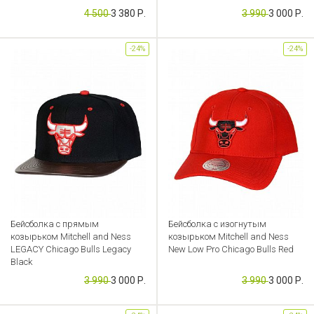
4 500
3 380 Р.
3 990
3 000 Р.
Артикул: CB000049195
Артикул: CB000049182
-24%
-24%
Бейсболка с прямым
Бейсболка с изогнутым
козырьком Mitchell and Ness
козырьком Mitchell and Ness
LEGACY Chicago Bulls Legacy
New Low Pro Chicago Bulls Red
Black
Артикул: CB000049228
3 990
3 000 Р.
3 990
3 000 Р.
Артикул: CB000049150