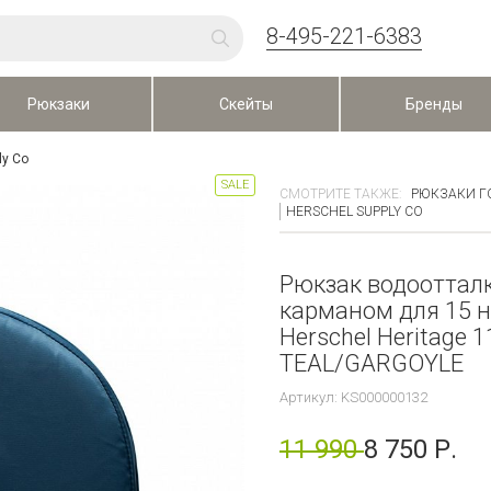
8-495-221-6383
Рюкзаки
Скейты
Бренды
ly Co
SALE
СМОТРИТЕ ТАКЖЕ:
РЮКЗАКИ Г
HERSCHEL SUPPLY CO
Рюкзак водооттал
карманом для 15 н
Herschel Heritage 
TEAL/GARGOYLE
Артикул: KS000000132
11 990
8 750 Р.