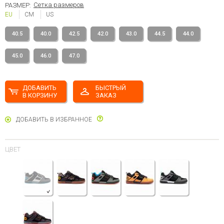
Сетка размеров
РАЗМЕР:
EU
CM
US
40.5
40.0
42.5
42.0
43.0
44.5
44.0
45.0
46.0
47.0
ДОБАВИТЬ
БЫСТРЫЙ
В КОРЗИНУ
ЗАКАЗ
ДОБАВИТЬ В ИЗБРАННОЕ
ЦВЕТ