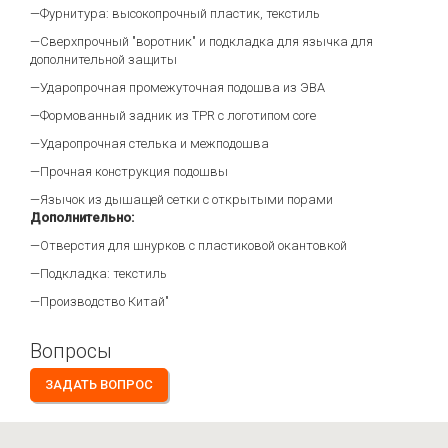
—Фурнитура: высокопрочный пластик, текстиль
—Сверхпрочный "воротник" и подкладка для язычка для
дополнительной защиты
—Ударопрочная промежуточная подошва из ЭВА
—Формованный задник из TPR с логотипом core
—Ударопрочная стелька и межподошва
—Прочная конструкция подошвы
—Язычок из дышащей сетки с открытыми порами
Дополнительно:
—Отверстия для шнурков с пластиковой окантовкой
—Подкладка: текстиль
—Производство Китай"
Вопросы
ЗАДАТЬ ВОПРОС