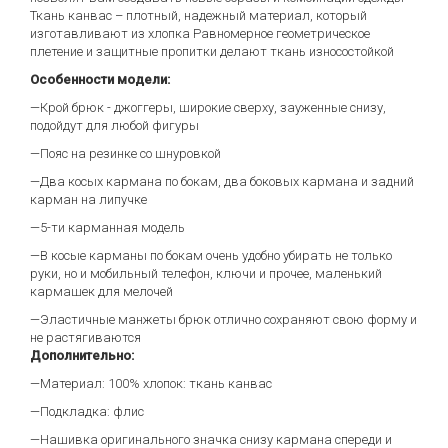
Ткань канвас – плотный, надежный материал, который
изготавливают из хлопка Равномерное геометрическое
плетение и защитные пропитки делают ткань износостойкой
Особенности модели:
—Крой брюк - джоггеры, широкие сверху, зауженные снизу,
подойдут для любой фигуры
—Пояс на резинке со шнуровкой
—Два косых кармана по бокам, два боковых кармана и задний
карман на липучке
—5-ти карманная модель
—В косые карманы по бокам очень удобно убирать не только
руки, но и мобильный телефон, ключи и прочее, маленький
кармашек для мелочей
—Эластичные манжеты брюк отлично сохраняют свою форму и
не растягиваются
Дополнительно:
—Материал: 100% хлопок: ткань канвас
—Подкладка: флис
—Нашивка оригинального значка снизу кармана спереди и