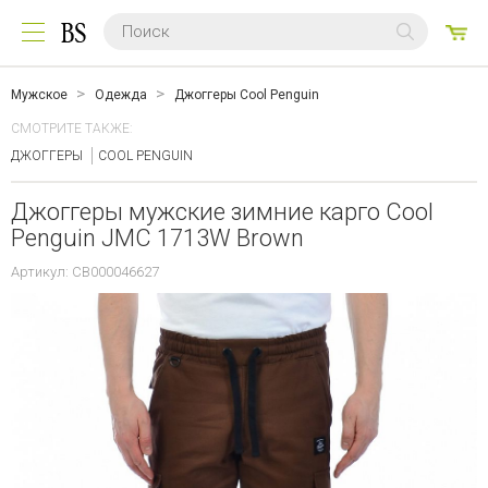
0
ТО
Мужское
Одежда
Джоггеры Cool Penguin
СМОТРИТЕ ТАКЖЕ:
ДЖОГГЕРЫ
COOL PENGUIN
Джоггеры мужские зимние карго Cool
Penguin JMC 1713W Brown
Артикул: CB000046627