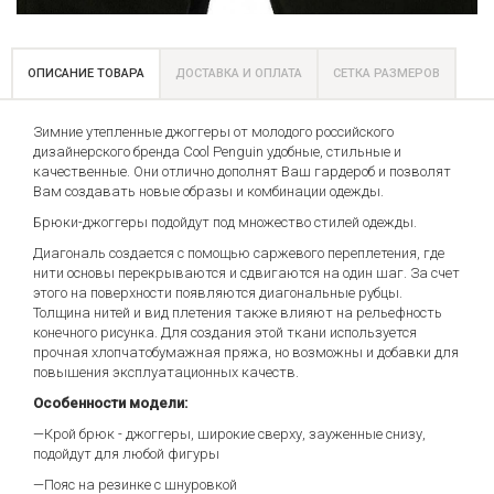
ОПИСАНИЕ ТОВАРА
ДОСТАВКА И ОПЛАТА
СЕТКА РАЗМЕРОВ
Зимние утепленные джоггеры от молодого российского
дизайнерского бренда Cool Penguin удобные, стильные и
качественные. Они отлично дополнят Ваш гардероб и позволят
Вам создавать новые образы и комбинации одежды.
Брюки-джоггеры подойдут под множество стилей одежды.
Диагональ создается с помощью саржевого переплетения, где
нити основы перекрываются и сдвигаются на один шаг. За счет
этого на поверхности появляются диагональные рубцы.
Толщина нитей и вид плетения также влияют на рельефность
конечного рисунка. Для создания этой ткани используется
прочная хлопчатобумажная пряжа, но возможны и добавки для
повышения эксплуатационных качеств.
Особенности модели:
—Крой брюк - джоггеры, широкие сверху, зауженные снизу,
подойдут для любой фигуры
—Пояс на резинке с шнуровкой