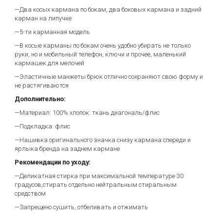
—Два косых кармана по бокам, два боковых кармана и задний
карман на липучке
—5-ти карманная модель
—В косые карманы по бокам очень удобно убирать не только
руки, но и мобильный телефон, ключи и прочее, маленький
кармашек для мелочей
—Эластичные манжеты брюк отлично сохраняют свою форму и
не растягиваются
Дополнительно:
—Материал: 100% хлопок: ткань диагональ/флис
—Подкладка: флис
—Нашивка оригинального значка снизу кармана спереди и
ярлыка бренда на заднем кармане
Рекомендации по уходу:
—Деликатная стирка при максимальной температуре 30
градусов,стирать отдельно нейтральным стиральным
средством
—Запрещено сушить, отбеливать и отжимать