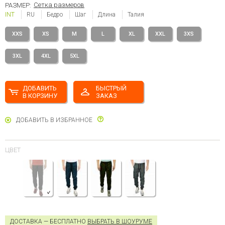
Сетка размеров
РАЗМЕР:
INT
RU
Бедро
Шаг
Длина
Талия
XXS
XS
M
L
XL
XXL
3XS
3XL
4XL
5XL
ДОБАВИТЬ
БЫСТРЫЙ
В КОРЗИНУ
ЗАКАЗ
ДОБАВИТЬ В ИЗБРАННОЕ
ЦВЕТ
ДОСТАВКА — БЕСПЛАТНО
ВЫБРАТЬ В ШОУРУМЕ