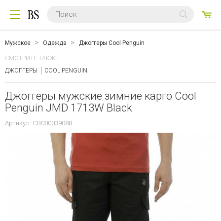
0
ТО
Мужское
Одежда
Джоггеры Cool Penguin
СМОТРИТЕ ТАКЖЕ:
ДЖОГГЕРЫ
COOL PENGUIN
Джоггеры мужские зимние карго Cool
Penguin JMD 1713W Black
Артикул: CB000039088