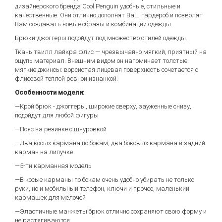
дизайнерского бренда Cool Penguin удобные, стильные и
качественные. Они отлично дополнят Ваш гардероб и позволят
Вам создавать новые образы и комбинации одежды.
Брюки-джоггеры подойдут под множество стилей одежды.
Ткань твилл лайкра флис — чрезвычайно мягкий, приятный на
ощупь материал. Внешним видом он напоминает толстые
мягкие джинсы: ворсистая лицевая поверхность сочетается с
флисовой теплой ровной изнанкой.
Особенности модели:
—Крой брюк - джоггеры, широкие сверху, зауженные снизу,
подойдут для любой фигуры
—Пояс на резинке с шнуровкой
—Два косых кармана по бокам, два боковых кармана и задний
карман на липучке
—5-ти карманная модель
—В косые карманы по бокам очень удобно убирать не только
руки, но и мобильный телефон, ключи и прочее, маленький
кармашек для мелочей
—Эластичные манжеты брюк отлично сохраняют свою форму и
не растягиваются