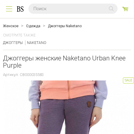
0
ТО
Женское
Одежда
Джоггеры Naketano
СМОТРИТЕ ТАКЖЕ:
ДЖОГГЕРЫ
NAKETANO
Джоггеры женские Naketano Urban Knee
Purple
Артикул: CB000035583
SALE