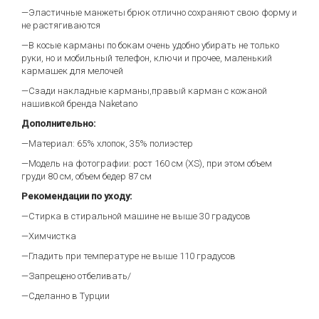
—Эластичные манжеты брюк отлично сохраняют свою форму и
не растягиваются
—В косые карманы по бокам очень удобно убирать не только
руки, но и мобильный телефон, ключи и прочее, маленький
кармашек для мелочей
—Сзади накладные карманы,правый карман с кожаной
нашивкой бренда Naketano
Дополнительно:
—Материал: 65% хлопок, 35% полиэстер
—Модель на фотографии: рост 160 см (XS), при этом объем
груди 80 см, объем бедер 87 см
Рекомендации по уходу:
—Стирка в стиральной машине не выше 30 градусов
—Химчистка
—Гладить при температуре не выше 110 градусов
—Запрещено отбеливать/
—Сделанно в Турции