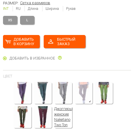
Сетка размеров
РАЗМЕР:
INT
RU
Длина
Ширина
Рукав
XS
L
ДОБАВИТЬ
БЫСТРЫЙ
В КОРЗИНУ
ЗАКАЗ
ДОБАВИТЬ В ИЗБРАННОЕ
ЦВЕТ
Джоггеры
женские
Naketano
Two Ton
Pocket