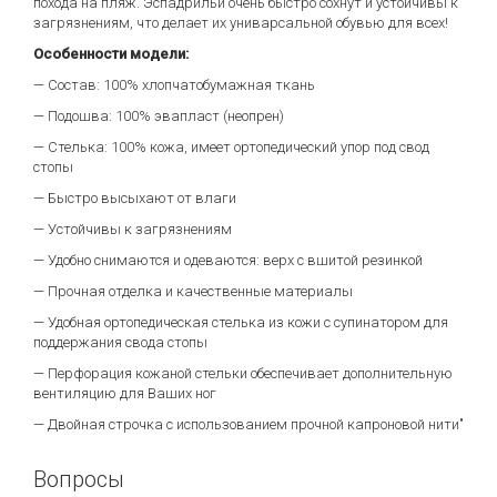
похода на пляж. Эспадрильи очень быстро сохнут и устойчивы к
загрязнениям, что делает их униварсальной обувью для всех!
Особенности модели:
— Состав: 100% хлопчатобумажная ткань
— Подошва: 100% эвапласт (неопрен)
— Стелька: 100% кожа, имеет ортопедический упор под свод
стопы
— Быстро высыхают от влаги
— Устойчивы к загрязнениям
— Удобно снимаются и одеваются: верх с вшитой резинкой
— Прочная отделка и качественные материалы
— Удобная ортопедическая стелька из кожи с супинатором для
поддержания свода стопы
— Перфорация кожаной стельки обеспечивает дополнительную
вентиляцию для Ваших ног
— Двойная строчка с использованием прочной капроновой нити"
Вопросы