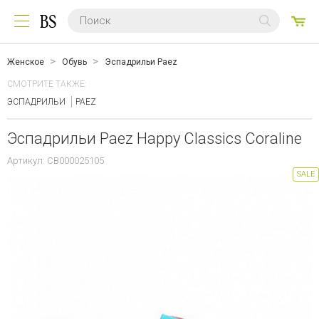
0
ТО
Женское
Обувь
Эспадрильи Paez
СМОТРИТЕ ТАКЖЕ:
ЭСПАДРИЛЬИ
PAEZ
Эспадрильи Paez Happy Classics Coraline
Артикул: CB000025105
SALE