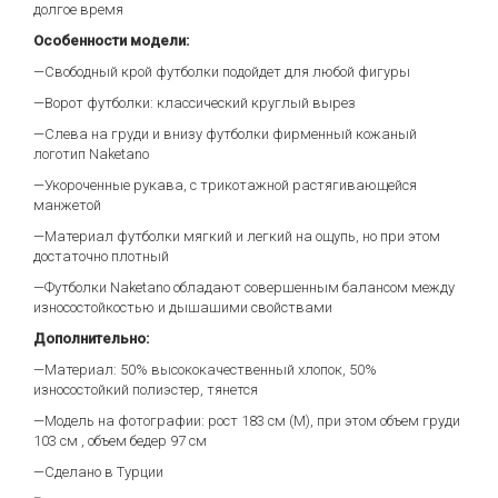
долгое время
Особенности модели:
—Свободный крой футболки подойдет для любой фигуры
—Ворот футболки: классический круглый вырез
—Слева на груди и внизу футболки фирменный кожаный
логотип Naketano
—Укороченные рукава, с трикотажной растягивающейся
манжетой
—Материал футболки мягкий и легкий на ощупь, но при этом
достаточно плотный
—Футболки Naketano обладают совершенным балансом между
износостойкостью и дышашими свойствами
Дополнительно:
—Материал: 50% высококачественный хлопок, 50%
износостойкий полиэстер, тянется
—Модель на фотографии: рост 183 см (М), при этом объем груди
103 см , объем бедер 97 см
—Сделано в Турции