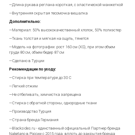
—Длина рукава реглана короткая, с эластической манжеткой
—Внутренняя скрытая тесомочка-вешалка
Дополнительно:
—Материал: 50% высококачественный хлопок, 50% полиэстер
—Ткань толстая и мягкая на ощупь, тянется
—Модель на фотографии: рост 160 см (XS), при этом объем
груди 80 см, объем бедер 87 см
—Сделано в Турции
Рекомендации по уходу:
—Стирка при температуре до 30 С
—Легкий отжим
—Не отбеливать, химчистка запрещена
—Стирка с обратной стороны, однородные ткани
—Производство Турция
—Страна бренда Германия
—Blacksides.ru - единственный официальный Партнер бренда
Naketano в России с 2015 года, вплоть до закрытия бренда