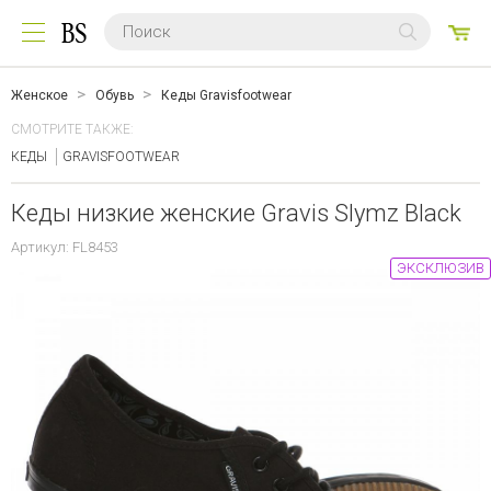
0
ТО
Женское
Обувь
Кеды Gravisfootwear
СМОТРИТЕ ТАКЖЕ:
КЕДЫ
GRAVISFOOTWEAR
Кеды низкие женские Gravis Slymz Black
Артикул: FL8453
ЭКСКЛЮЗИВ