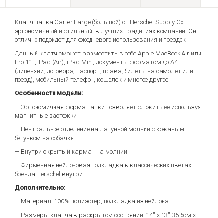
Клатч-папка Carter Large (большой) от Herschel Supply Co.
эргономичный и стильный, в лучших традициях компании. Он
отлично подойдет для ежедневого использования и поездок
Данный клатч сможет разместить в себе Apple MacBook Air или
Pro 11'', iPad (Air), iPad Mini, документы форматом до А4
(лицензии, договора, паспорт, права, билеты на самолет или
поезд), мобильный телефон, кошелек и многое другое
Особенности модели:
— Эргономичная форма папки позволяет сложить ее используя
магнитные застежки
— Центральное отделение на латунной молнии с кожаным
бегунком на собачке
— Внутри скрытый карман на молнии
— Фирменная нейлоновая подкладка в классических цветах
бренда Herschel внутри
Дополнительно:
— Материал: 100% полиэстер, подкладка из нейлона
— Размеры клатча в раскрытом состоянии: 14'' x 13'' 35.5см х