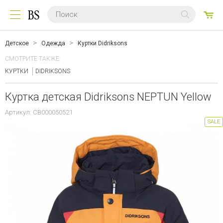
0
ТО
Детское
Одежда
Куртки Didriksons
СМОТРИТЕ ТАКЖЕ:
КУРТКИ
DIDRIKSONS
Куртка детская Didriksons NEPTUN Yellow
Артикул: CB000050521
SALE