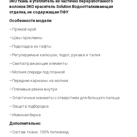
ЭКО ткань и утеплитель из частично переработанного
волокна ЭКО краситель Solution Водоотталкивающая
отделка, не содержащая ПФУ
Особенности модели:
—Прямой крой
—Швы проклеены
—Подкладка из тафты
—Регулируемые капюшон, подол, рукава и талия
—Светоотражающие элементы
—Молния спереди под планкой
—Передние карманы на молнии
—Плечевые ремни внутри
—Эластичные манжеты с отверстием для большого пальца
—Защита подбородка
—Именная бирка
Дополнительно:
—Состав ткани: 100% полиамид