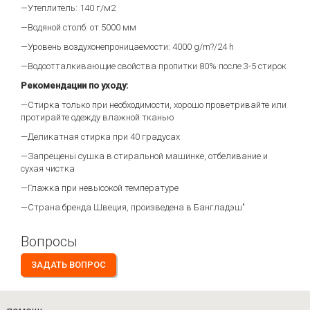
—Утеплитель: 140 г/м2
—Водяной столб: от 5000 мм
—Уровень воздухонепроницаемости: 4000 g/m?/24 h
—Водоотталкивающие свойства пропитки 80% после 3-5 стирок
Рекомендации по уходу:
—Стирка только при необходимости, хорошо проветривайте или
протирайте одежду влажной тканью
—Деликатная стирка при 40 градусах
—Запрещены сушка в стиральной машинке, отбеливание и
сухая чистка
—Глажка при невысокой температуре
—Страна бренда Швеция, произведена в Бангладэш"
Вопросы
ЗАДАТЬ ВОПРОС