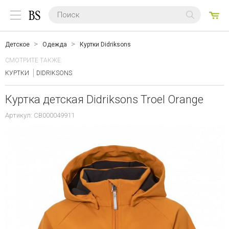
0
ТО
Детское
Одежда
Куртки Didriksons
СМОТРИТЕ ТАКЖЕ:
КУРТКИ
DIDRIKSONS
Куртка детская Didriksons Troel Orange
Артикул: CB000049911