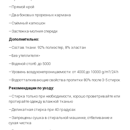
—Прямой крой
—Два боковых прорезных кармана
—Съёмный капюшон
—Застежка-молния спереди
Дополнительно:
—Состав ткани: 92% полиэстер, 8% эластан
—Без утеплителя>
—Водяной столб: до 5000
—Уровень воздухонепроницаемости: от 4000 до 10000 g/m?/24 h
—Водоотталкивающие свойства пропитки 80% после 3-5 стирок
Рекомендации по уходу:
—Стирка только при необходимости, хорошо проветривайте или
протирайте одежду влажной тканью
—Деликатная стирка при 40 градусах
—Запрещены сушка в стиральной машинке, отбеливание и
сухая чистка