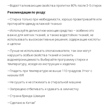
—Водоотталкивающие свойства пропитки 80% после 3-5 стирок
Рекомендации по уходу:
—Стирка только при необходимости, хорошо проветривайте или
протирайте одежду влажной тканью
—Используйте деликатное моющее средство – особенно это
важно для мягких тканей, а также водостойких тканей, не
использовать высокоактивные решения, содержащие кислоты
и щелочи
—Лучше не использовать ополаскиватели, так они могут
нарушить особые свойства тканей и снизить
водонепроницаемость Выбирайте программу стирки и
температуру, исходя из инструкции к изделию
—Гладить при температуре не выше 110 градусов Утюг с
низким WR
—Не сушить и не отжимать в стиральной машине
—Запрещено отбеливать и сдавать в химчистку
—Страна бренда Швеция
—Сделано в Китае"