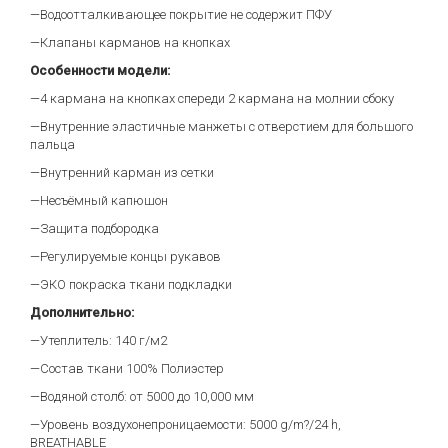
—Водоотталкивающее покрытие не содержит ПФУ
—Клапаны карманов на кнопках
Особенности модели:
—4 кармана на кнопках спереди 2 кармана на молнии сбоку
—Внутренние эластичные манжеты с отверстием для большого
пальца
—Внутренний карман из сетки
—Несъёмный капюшон
—Защита подбородка
—Регулируемые концы рукавов
—ЭКО покраска ткани подкладки
Дополнительно:
—Утеплитель: 140 г/м2
—Состав ткани 100% Полиэстер
—Водяной столб: от 5000 до 10,000 мм
—Уровень воздухонепроницаемости: 5000 g/m?/24 h,
BREATHABLE