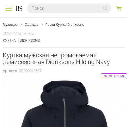
0
ТО
Мужское
Одежда
Парка-Куртка Didriksons
СМОТРИТЕ ТАКЖЕ:
КУРТКА
DIDRIKSONS
Куртка мужская непромокаемая
демисезонная Didriksons Hilding Navy
Артикул: CB000049687
ЭКСКЛЮЗИВ