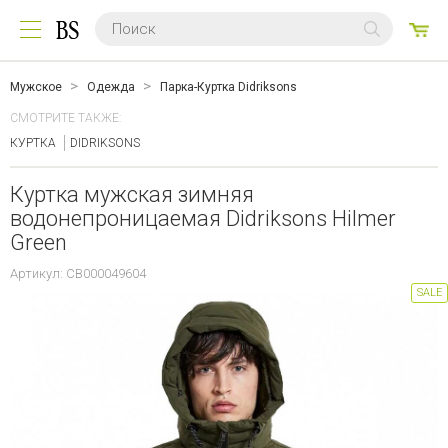
0
ТО
Мужское
Одежда
Парка-Куртка Didriksons
СМОТРИТЕ ТАКЖЕ:
КУРТКА
DIDRIKSONS
Куртка мужская зимняя
водонепроницаемая Didriksons Hilmer
Green
Артикул: CB000049604
SALE