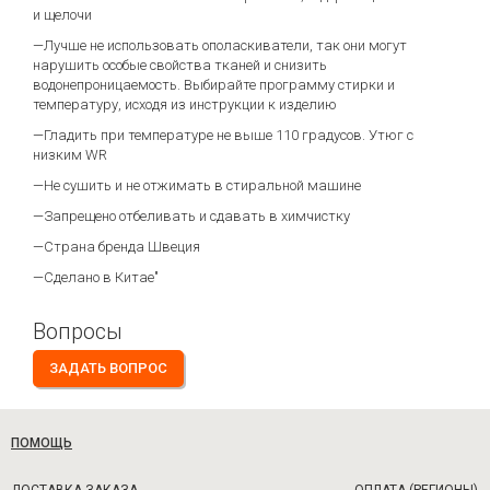
и щелочи
—Лучше не использовать ополаскиватели, так они могут
нарушить особые свойства тканей и снизить
водонепроницаемость. Выбирайте программу стирки и
температуру, исходя из инструкции к изделию
—Гладить при температуре не выше 110 градусов. Утюг с
низким WR
—Не сушить и не отжимать в стиральной машине
—Запрещено отбеливать и сдавать в химчистку
—Страна бренда Швеция
—Сделано в Китае"
Вопросы
ЗАДАТЬ ВОПРОС
ПОМОЩЬ