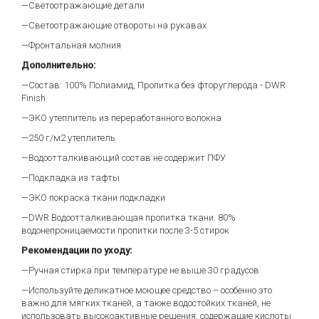
—Светоотражающие детали
—Светоотражающие отвороты на рукавах
—Фронтальная молния
Дополнительно:
—Состав: 100% Полиамид, Пропитка без фторуглерода - DWR
Finish
—ЭКО утеплитель из переработанного волокна
—250 г/м2 утеплитель
—Водоотталкивающий состав не содержит ПФУ
—Подкладка из тафты
—ЭКО покраска ткани подкладки
—DWR Водоотталкивающая пропитка ткани. 80%
водонепроницаемости пропитки после 3-5 стирок
Рекомендации по уходу:
—Ручная стирка при температуре не выше 30 градусов
—Используйте деликатное моющее средство – особенно это
важно для мягких тканей, а также водостойких тканей, не
использовать высокоактивные решения, содержащие кислоты