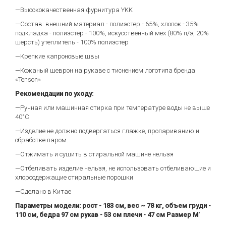
—Высококачественная фурнитура YKK
—Состав: внешний материал - полиэстер - 65%, хлопок - 35%
подкладка - полиэстер - 100%, искусственный мех (80% п/э, 20%
шерсть) утеплитель - 100% полиэстер
—Крепкие капроновые швы
—Кожаный шеврон на рукаве с тиснением логотипа бренда
«Tenson»
Рекомендации по уходу:
—Ручная или машинная стирка при температуре воды не выше
40°C
—Изделие не должно подвергаться глажке, пропариванию и
обработке паром.
—Отжимать и сушить в стиральной машине нельзя
—Отбеливать изделие нельзя, не использовать отбеливающие и
хлорсодержащие стиральные порошки
—Сделано в Китае
Параметры модели: рост - 183 см, вес ~ 78 кг, объем груди -
110 см, бедра 97 см рукав - 53 см плечи - 47 см Размер М
"