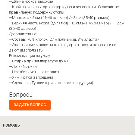
—Длина носков высокие
—Крой носков повторяет форму ноги человека и обеспечивает
правильную поддержку стопы
—Манжета - 5 см (41-46 размер) / - 3 см (35-40 размер)
—Верхняя часть носка (до пятки) - 15 см (41-46 размер) / - 12 см
(35-40 размер)
Дополнительно:
—Состав: 70% хлопок, 27% полиамид, 3% эластан
—Эластичные манжеты плотно держат носки на ногах и не
дают им сползать
Рекомендации по уходу:
—Стирка при температуре до 40 С
—Легкий отжим
—Не отбеливать, не гладить
—Химчистка запрещена
—Сделано в Турции (оригинальная продукция)
Вопросы
ЗАДАТЬ ВОПРОС
ПОМОЩЬ