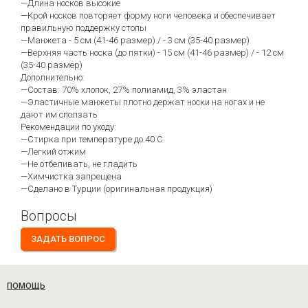
—Длина носков высокие
—Крой носков повторяет форму ноги человека и обеспечивает
правильную поддержку стопы
—Манжета - 5 см (41-46 размер) / - 3 см (35-40 размер)
—Верхняя часть носка (до пятки) - 15 см (41-46 размер) / - 12 см
(35-40 размер)
Дополнительно:
—Состав: 70% хлопок, 27% полиамид, 3% эластан
—Эластичные манжеты плотно держат носки на ногах и не
дают им сползать
Рекомендации по уходу:
—Стирка при температуре до 40 С
—Легкий отжим
—Не отбеливать, не гладить
—Химчистка запрещена
—Сделано в Турции (оригинальная продукция)
Вопросы
ЗАДАТЬ ВОПРОС
ПОМОЩЬ