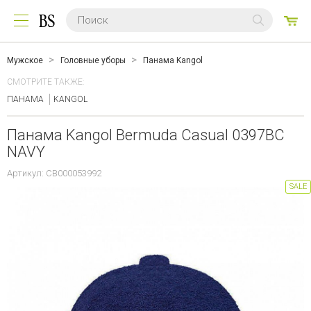
0
ТО
Мужское
Головные уборы
Панама Kangol
СМОТРИТЕ ТАКЖЕ:
ПАНАМА
KANGOL
Панама Kangol Bermuda Casual 0397BC
NAVY
Артикул: CB000053992
SALE