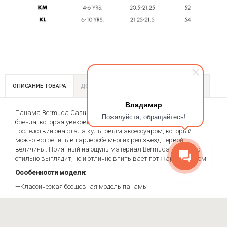
ОПИСАНИЕ ТОВАРА
ДОСТАВКА И ОПЛАТА
СЕТКА РАЗМЕРОВ
Владимир
Панама Bermuda Casual от Kangol - это классическая модель
Пожалуйста, обращайтесь!
бренда, которая увековечила его в хип-хоп культуре. В
последствии она стала культовым аксессуаром, который
можно встретить в гардеробе многих реп звезд первой
величины. Приятный на ощупь материал Bermuda не только
стильно выглядит, но и отлично впитывает пот жарким летом
Особенности модели:
—Классическая бесшовная модель панамы
—Фирменный материал Bermuda
Дополнительно: