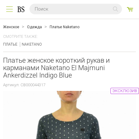
0
ТО
Женское
Одежда
Платье Naketano
СМОТРИТЕ ТАКЖЕ:
ПЛАТЬЕ
NAKETANO
Платье женское короткий рукав и
карманами Naketano El Majmuni
Ankerdizzel Indigo Blue
Артикул: CB000044317
ЭКСКЛЮЗИВ