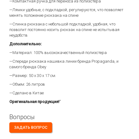
—Компактная ручка для переноса из полиэстера
—Лямки удобные, с подкладкой, регулируются, что позволяет
менять положение рюкзака на спине
—Спинка рюкзака c небольшой подкладкой, удобная, что
позволит постоянно носить рюкзак на спине не испытывая
неудобств
Дополнительно:
—Материал: 100% высококачественный полиэстера
—Спереди рюкзака нашивка линии бренда Propaganda, и
самого бренда Obey
—Размер: 50 х 30 х 17 см.
—Объем: 26 литров
—Сделано в Китае
Оригинальная продукция!
"
Вопросы
ЗАДАТЬ ВОПРОС