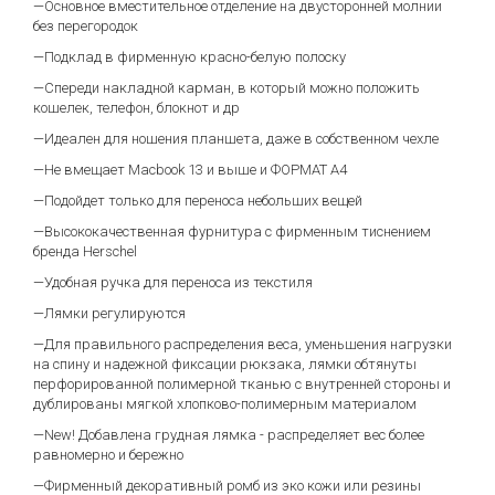
—Основное вместительное отделение на двусторонней молнии
без перегородок
—Подклад в фирменную красно-белую полоску
—Спереди накладной карман, в который можно положить
кошелек, телефон, блокнот и др
—Идеален для ношения планшета, даже в собственном чехле
—Не вмещает Macbook 13 и выше и ФОРМАТ А4
—Подойдет только для переноса небольших вещей
—Высококачественная фурнитура с фирменным тиснением
бренда Herschel
—Удобная ручка для переноса из текстиля
—Лямки регулируются
—Для правильного распределения веса, уменьшения нагрузки
на спину и надежной фиксации рюкзака, лямки обтянуты
перфорированной полимерной тканью с внутренней стороны и
дублированы мягкой хлопково-полимерным материалом
—New! Добавлена грудная лямка - распределяет вес более
равномерно и бережно
—Фирменный декоративный ромб из эко кожи или резины