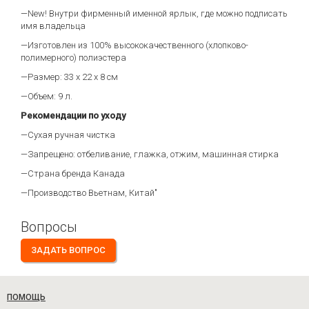
—New! Внутри фирменный именной ярлык, где можно подписать
имя владельца
—Изготовлен из 100% высококачественного (хлопково-
полимерного) полиэстера
—Размер: 33 х 22 х 8 см
—Объем: 9 л.
Рекомендации по уходу
—Сухая ручная чистка
—Запрещено: отбеливание, глажка, отжим, машинная стирка
—Страна бренда Канада
—Производство Вьетнам, Китай"
Вопросы
ЗАДАТЬ ВОПРОС
ПОМОЩЬ