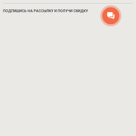
ПОДПИШИСЬ НА РАССЫЛКУ И ПОЛУЧИ СКИДКУ
Мужское
Женское
ПОДРОБНЕЕ
СОЦИАЛЬНЫЕ СЕТИ
8-916-680-62-59 ЦЕНТР ПОДДЕРЖКИ
МАГАЗИН 7 ДНЕЙ В НЕДЕЛЮ, С 10 ДО 18