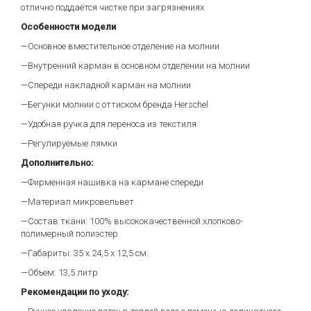
отлично поддаётся чистке при загрязнениях
Особенности модели
—Основное вместительное отделение на молнии
—Внутренний карман в основном отделении на молнии
—Спереди накладной карман на молнии
—Бегунки молнии с оттиском бренда Herschel
—Удобная ручка для переноса из текстиля
—Регулируемые лямки
Дополнительно:
—Фирменная нашивка на кармане спереди
—Материал микровельвет
—Состав ткани: 100% высококачественной хлопково-
полимерный полиэстер
—Габариты: 35 х 24,5 х 12,5 см.
—Объем: 13,5 литр
Рекомендации по уходу: