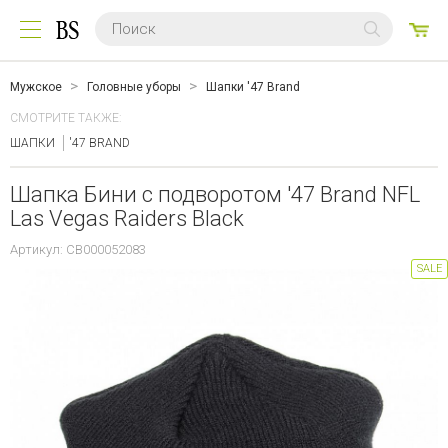
0
ТО
Мужское
Головные уборы
Шапки '47 Brand
СМОТРИТЕ ТАКЖЕ:
ШАПКИ
'47 BRAND
Шапка Бини с подворотом '47 Brand NFL
Las Vegas Raiders Black
Артикул: CB000052083
SALE