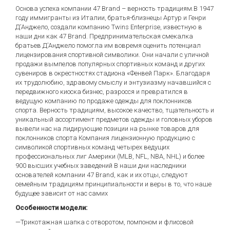
Основа успеха компании 47 Brand – верность традициям.В 1947
году иммигранты из Италии, братья-близнецы Артур и Генри
Д’Анджело, создали компанию Twins Enterprise, известную в
наши дни как 47 Brand. Предпринимательская смекалка
братьев Д’Анджело помогла им вовремя оценить потенциал
лицензирования спортивной символики. Они начали с уличной
продажи вымпелов популярных спортивных команд и других
сувениров в окрестностях стадиона «Фенвей Парк». Благодаря
их трудолюбию, здравому смыслу и энтузиазму начавшийся с
передвижного киоска бизнес, разросся и превратился в
ведущую компанию по продаже одежды для поклонников
спорта. Верность традициям, высокое качество, тщательность и
уникальный ассортимент предметов одежды и головных уборов
вывели нас на лидирующие позиции на рынке товаров для
поклонников спорта Компания лицензионную продукцию с
символикой спортивных команд четырех ведущих
профессиональных лиг Америки (MLB, NFL, NBA, NHL) и более
900 высших учебных заведений В наши дни наследники
основателей компании 47 Brand, как и их отцы, следуют
семейным традициям принципиальности и веры в то, что наше
будущее зависит от нас самих
Особенности модели:
—Трикотажная шапка с отворотом, помпоном и флисовой