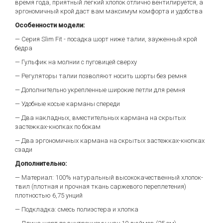
время года, приятный легкий хлопок отлично вентилируется, а
эргономичный крой даст вам максимум комфорта и удобства
Особенности модели:
— Серия Slim Fit - посадка шорт ниже талии, зауженный крой
бедра
— Гульфик на молнии с пуговицей сверху
— Регуляторы талии позволяют носить шорты без ремня
— Дополнительно укрепленные широкие петли для ремня
— Удобные косые карманы спереди
— Два накладных, вместительных кармана на скрытых
застежках-кнопках по бокам
— Два эргономичных кармана на скрытых застежках-кнопках
сзади
Дополнительно:
— Материал: 100% натуральный высококачественный хлопок-
твил (плотная и прочная ткань саржевого переплетения)
плотностью 6,75 унций
— Подкладка: смесь полиэстера и хлопка