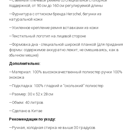
—Съемный плечевой ремень со специальной стопорной
поддержкой, от 90 см до 160 см регулируемой длины
—Фурнитура с оттиском бренда Herschel, бегунки из
натуральной кожи
—Усиленное крепление ремня вставками из кожи
—Текстильный логотип на лицевой стороне
—Формовка дна - специальной широкой планкой (для придания
формы: содержимое аккуратно лежит, не смешиваясь, как в
обычном мешке)
Дополнительно:
—Материал: 100% высококачественный полиэстер ручки 100%
экокожа
—Подкладка: 100% гладкий и “скользкий” полиэстер
—Размер: 30 х 52 х 28 см
—Объем: 40 литров
—Сделано в Китае
Рекомендации по уходу:
—Ручная, холодная стирка не выше 30 градусов