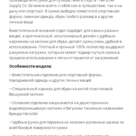
производителя сумок для путешествий и спорта - Herschel
Supply Co. Ее можно взять с собой как в путешествие, так и на
дачу или спортзал. В сумке свободно поместится спортивная
форма, сменная одежда, обувь любого размера и другие
личные вещи.
Вместительный основной отдел подойдет для самых разных
вещей, а оригинальный, эксклюзивный дизайн с удобным
карманом на молнии для обуви, делает сумку очень удобной в
использовании. Плотный и прочный 100% полиэстер выдержит
разумные нагрузки, которым может подвергнуться сумка в
процессе использования и легко оттирается от загрязнений.
Особенности модели:
—Вместительное отделение для спортивной формы,
повседневной одежды и других личных вещей
—Специальный карман для обуви на витой пластиковой
бесшумной молнии
—Основное отделение закрывается на двухстороннюю
водонепроницаемую молнию и бегунком тисненым названием
бренда Herschel
—Удобные ручки для переноса из экокожи усиленные швами по
всей боковой поверхности сумки