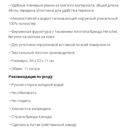
—Удобные плечевые ремни из мягкого материала, общая длина
68 см, середина уплотнена для удобства переноса
—Износостойкий и водоотталкивающий наружный уникальный
100% полиэстер
—Фирменная фурнитура с тиснением логотипа бренда Herschel,
бегунки на молнии из кожи
—Дно уплотнено поролоновой вставкой по всей поверхности
—Текстильный логотип производителя
—Размеры: 36 х 32 х 11 см
—Объем: 11 литра
Рекомендации по уходу:
—Ручная стирка холодной водой
—Не отбеливать
—Не гладить
—Химчистка запрещена
—Страна бренда Канада
—Сделано в Китае (собственный завод)