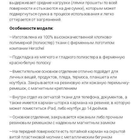
выдерживает средние нагрузки (лямки прошиты по всей
поверхности и стыкаются на дне сумки), которым может
подвергнуться сумка в процессе использования и легко
оттирается от загрязнений.
Особенности модели:
—Изготовлена из 100% высококачественной хлопково-
полимерной (полиэстер) ткани с фирменным логотипом
компании Herschel
—Подкладка из мягкого и гладкого полиэстера в фирменную
красно-белую полоску
—Вместительное основное отделение отлично подойдет для
личных вещей, продуктов, пледа, термоса, планшета или
ноутбука. Закрывается на резиновую или кожаную перемычку-
ремешок, с магнитным креплением
—Внутри отдел из сетчатой ткани для телефона, документов, а
также имеется карман-шторка кармана на резинке, в которую
может поместиться iPad, либо ноутбук до 14 дюймов
—Основное отделение, закрывается кожаным либо прочным
резиновым ремешком с надежным магнитным замком
—На передней поверхности есть потайной карман на скрытой
витой пластиковой молнии с металлическим бегунком