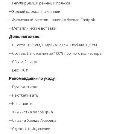
—Регулируемый ремень и пряжка
—Задний карман на молнии
—Фирменный логотип-нашивка бренда Eastpak
—Металлические вставки
Дополнительно:
—Высота: 16,5 см, Ширина: 23 см, Глубина: 8,5 см
—Состав: Изготовлен из 100% прочного полиэстера
—Объем:2 литра
—Вес:110 г
Рекомендации по уходу:
—Ручная стирка
—Не отбеливать
—Не гладить
—Химчистка запрещена
—Страна бренда Америка
—Сделано в Индонезии