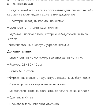
для личных вещей
—Под крышкой есть карман-органайзер для личных вещей и
карман на молнии для гаджета или документов
—Просторный задний карман на кнопке
—Цельновитая пластиковая молния
—Удобные широкие лямки, которые не будут скользить по
одежде
—Формированный корпус и укрепленное дно
Дополнительно:
—Материал: 100% полиэстер, Подкладка: 100% нейлон
—Размер: 21 х 32 х 10 см
—Объем 6,5 литров
—Фирменная железная фурнитура с кожаными бегунками
—Сумка прошита капроновыми нитками
—Многослойные стенки с защитой от повреждений и влаги
—Сделано в Китае
—Производитель Северная Америка"